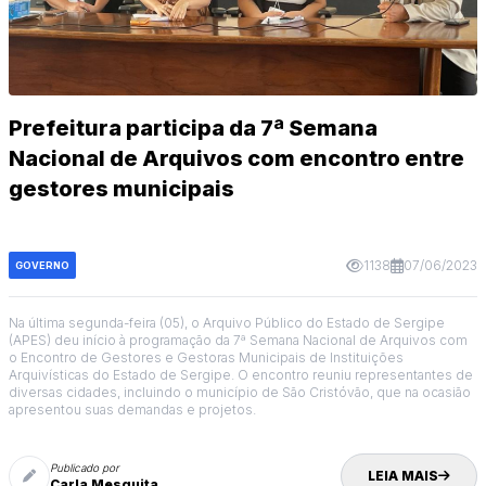
Prefeitura participa da 7ª Semana
Nacional de Arquivos com encontro entre
gestores municipais
1138
07/06/2023
GOVERNO
Na última segunda-feira (05), o Arquivo Público do Estado de Sergipe
(APES) deu início à programação da 7ª Semana Nacional de Arquivos com
o Encontro de Gestores e Gestoras Municipais de Instituições
Arquivísticas do Estado de Sergipe. O encontro reuniu representantes de
diversas cidades, incluindo o município de São Cristóvão, que na ocasião
apresentou suas demandas e projetos.
Publicado por
LEIA MAIS
Carla Mesquita