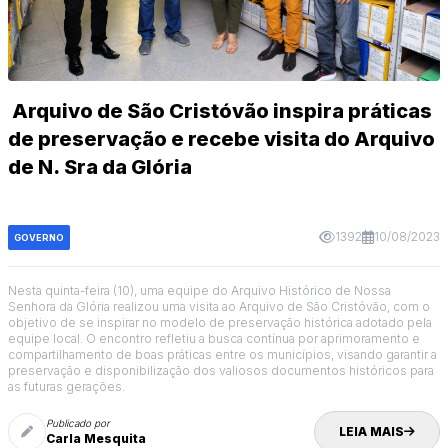
Arquivo de São Cristóvão inspira práticas
de preservação e recebe visita do Arquivo
de N. Sra da Glória
1392
10/08/2023
GOVERNO
Nesta quinta-feira (10), uma equipe do Arquivo Histórico de Nossa
Senhora da Glória realizou uma visita ao Arquivo de São Cristóvão, com o
objetivo de se inspirar no modelo de preservação histórica adotado pela
equipe local. O encontro refletiu a busca contínua por aprimoramento e
compartilhamento de boas práticas entre os municípios, visando garantir a
preservação e disponibilização dos valiosos documentos históricos para
as futuras gerações.
Publicado por
LEIA MAIS
Carla Mesquita