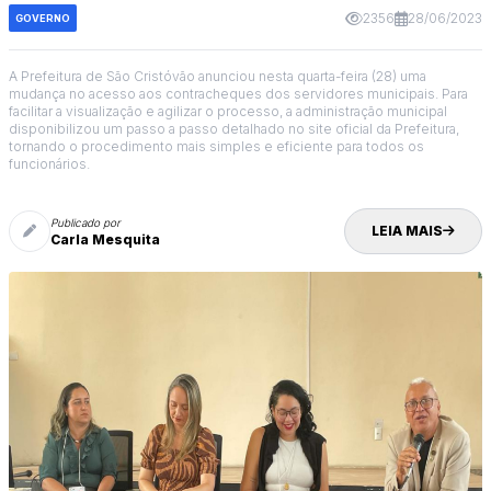
2356
28/06/2023
GOVERNO
A Prefeitura de São Cristóvão anunciou nesta quarta-feira (28) uma
mudança no acesso aos contracheques dos servidores municipais. Para
facilitar a visualização e agilizar o processo, a administração municipal
disponibilizou um passo a passo detalhado no site oficial da Prefeitura,
tornando o procedimento mais simples e eficiente para todos os
funcionários.
Publicado por
LEIA MAIS
Carla Mesquita