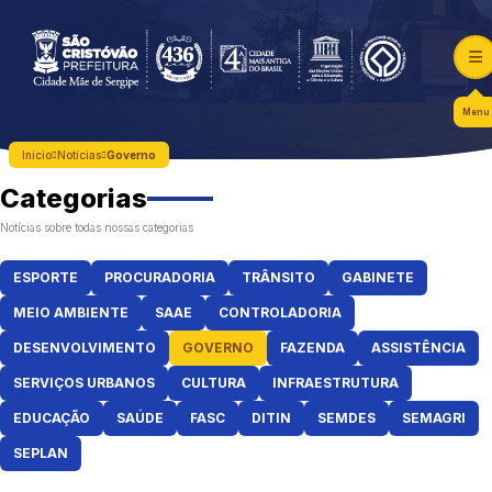
Menu
Início
Notícias
Governo
Categorias
Notícias sobre todas nossas categorias
ESPORTE
PROCURADORIA
TRÂNSITO
GABINETE
MEIO AMBIENTE
SAAE
CONTROLADORIA
DESENVOLVIMENTO
GOVERNO
FAZENDA
ASSISTÊNCIA
SERVIÇOS URBANOS
CULTURA
INFRAESTRUTURA
EDUCAÇÃO
SAÚDE
FASC
DITIN
SEMDES
SEMAGRI
SEPLAN