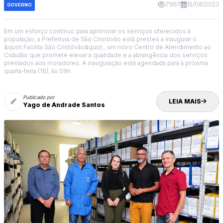
7967
15/08/2023
GOVERNO
Em um esforço contínuo para aprimorar os serviços oferecidos à
população, a Prefeitura de São Cristóvão está prestes a inaugurar o
&quot;Facilita São Cristóvão&quot;, um novo Centro de Atendimento ao
Cidadão que promete elevar a qualidade e a abrangência dos serviços
prestados aos moradores. A inauguração está agendada para a próxima
quarta-feira (16), às 09h.
Publicado por
LEIA MAIS
Yago de Andrade Santos