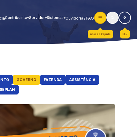
Contribuinte
Servidor
Sistemas
cia
Ouvidoria / FAQ
Acesso Rápido
CEP
ENTO
GOVERNO
FAZENDA
ASSISTÊNCIA
SEPLAN