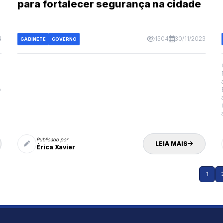
para fortalecer segurança na cidade
4
1504
30/11/2023
GABINETE
GOVERNO
o
o
Publicado por
LEIA MAIS
Érica Xavier
1