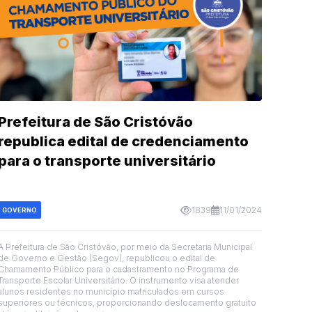
Prefeitura de São Cristóvão
republica edital de credenciamento
para o transporte universitário
1839
11/01/2024
GOVERNO
A Prefeitura de São Cristóvão, por meio da Secretaria Municipal
de Governo e Gestão (Segov), republicou o edital de
Chamamento Público para o cadastramento no Programa de
Transporte Escolar Universitário. O instrumento visa atender
alunos residentes no município matriculados em cursos
superiores ou técnicos, proporcionando deslocamento gratuito