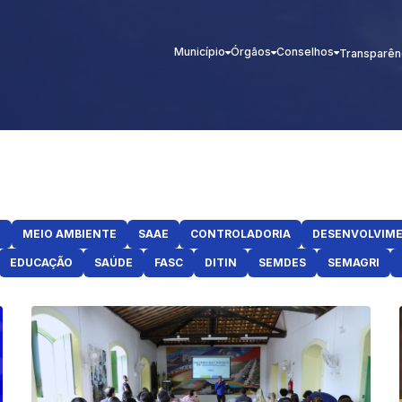
Município
Órgãos
Conselhos
Transparên
E
MEIO AMBIENTE
SAAE
CONTROLADORIA
DESENVOLVIM
EDUCAÇÃO
SAÚDE
FASC
DITIN
SEMDES
SEMAGRI