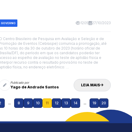
1205
27/10/2023
GOVERNO
O Centro Brasileiro de Pesquisa em Avaliação e Seleção e de
Promoção de Eventos (Cebraspe) comunica a prorrogação, até
as 10 horas do dia 30 de outubro de 2023 (horário oficial de
Brasília/DF), do período em que os candidatos poderão ter
acesso ao espelho de avaliação no teste de aptidão física e
interpor recurso contra o resultado provisório no teste de
aptidão física, no endereço eletrônico:
http://www.cebraspe.org.br/concursos/pref_sao_cristovao_se_23,
por meio do Sistema Eletrônico de Interposição de Recurso.
Publicado por
LEIA MAIS
Yago de Andrade Santos
2
...
8
9
10
11
12
13
14
...
19
20