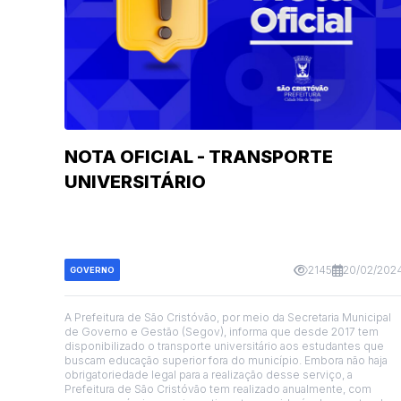
NOTA OFICIAL - TRANSPORTE
UNIVERSITÁRIO
2145
20/02/202
GOVERNO
A Prefeitura de São Cristóvão, por meio da Secretaria Municipal
de Governo e Gestão (Segov), informa que desde 2017 tem
disponibilizado o transporte universitário aos estudantes que
buscam educação superior fora do município. Embora não haja
obrigatoriedade legal para a realização desse serviço, a
Prefeitura de São Cristóvão tem realizado anualmente, com