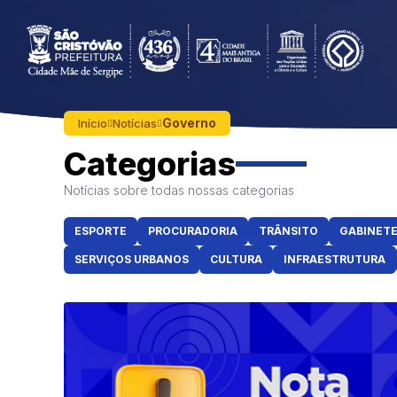
Governo
Início
Notícias
Categorias
Notícias sobre todas nossas categorias
ESPORTE
PROCURADORIA
TRÂNSITO
GABINET
SERVIÇOS URBANOS
CULTURA
INFRAESTRUTURA