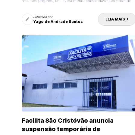
recursos próprios, um investimento considerável por entender 
importância do serviço para promoção da educação e no apoio à
formação dos jovens da cidade, notadamente aqueles de baixa
renda.
Publicado por
LEIA MAIS
Yago de Andrade Santos
Facilita São Cristóvão anuncia
suspensão temporária de