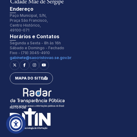
Endereço
Paço Municipal, S/N,
Praça São Francisco,
Centro Histórico,
49100-071
Fonte:
Tamanho Fonte:
Horários e Contatos
Inter
100%
Segunda a Sexta - 8h às 16h
Sábado e Domingo - Fechado
Fixo - (79) 3045-4910
gabinete@saocristovao.se.gov.br
Espaçamento Fonte:
Alterar Cursor:
0px
Pequeno
MAPA DO SITE
Alterar Tema:
Restaurar
Claro
FEITO POR: