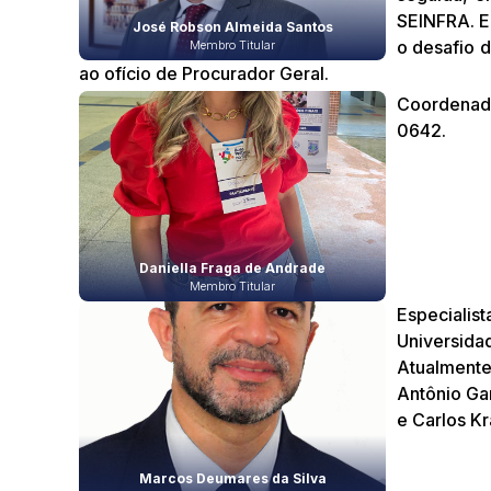
SEINFRA. E
José Robson Almeida Santos
o desafio 
Membro Titular
ao ofício de Procurador Geral.
Coordenado
0642.
Daniella Fraga de Andrade
Membro Titular
Especialis
Universida
Atualmente
Antônio Gar
e Carlos Kr
Marcos Deumares da Silva