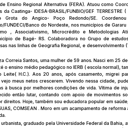
de Ensino Regional Alternativa (FERA). Atuou como Coo
os da Caatinga- IDESA-BRASIL/FUNBIO/GEF TERRESTRE ( 
o Grota do Angico- Poço Redondo/SE. Coordeno
/FUNDECI/Banco do Nordeste, nos municípios de Gararu e
smo , Associativismo, Microcrédito e Metodologias At
cípio de Bagé- RS. Colaboradora no Grupo de estudos 
as nas linhas de Geografia Regional, e desenvolvimento (Te
lza Correia Santos, uma mulher de 59 anos. Nasci em 25 de
até o ensino médio pedagógico no IERB ( escola normal), 
o Leite( H.C.). Aos 20 anos, após casamento, migrei par
 vejo meus netos crescerem. Vivendo nessa cidade, pude
as à busca por melhores condições de vida. Vítima de inju
ecido então lutar, contando com apoio de movimentos s
or direitos. Hoje, também sou educadora popular em saúde,
SUAS, COMSEAN . Moro em um acampamento de reforma agrári
da.
e urbanista, graduado pela Universidade Federal da Bahia