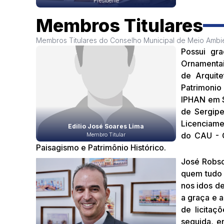
Presidente
Membros Titulares
Membros Titulares do Conselho Municipal de Meio Ambi
Possui gra
Ornamentai
de Arquite
Patrimonio 
IPHAN em S
de Sergipe
Licenciame
Edilio José Soares Lima
do CAU - C
Membro Titular
Paisagismo e Patrimônio Histórico.
José Robson
quem tudo 
nos idos de
a graça e 
de licitaç
seguida, e