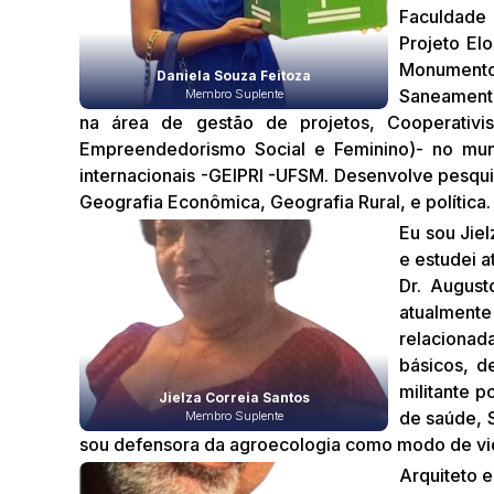
Faculdade 
Projeto El
Monument
Daniela Souza Feitoza
Saneamento
Membro Suplente
na área de gestão de projetos, Cooperativi
Empreendedorismo Social e Feminino)- no muni
internacionais -GEIPRI -UFSM. Desenvolve pesquis
Geografia Econômica, Geografia Rural, e política.
Eu sou Jie
e estudei 
Dr. August
atualmente
relacionad
básicos, d
militante p
Jielza Correia Santos
de saúde, 
Membro Suplente
sou defensora da agroecologia como modo de vi
Arquiteto 