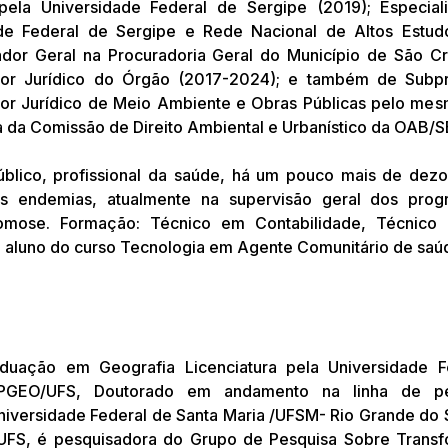
pela Universidade Federal de Sergipe (2019); Especia
de Federal de Sergipe e Rede Nacional de Altos Estud
dor Geral na Procuradoria Geral do Município de São C
or Jurídico do Órgão (2017-2024); e também de Subpro
r Jurídico de Meio Ambiente e Obras Públicas pelo mesmo
a da Comissão de Direito Ambiental e Urbanístico da OAB/
úblico, profissional da saúde, há um pouco mais de dez
s endemias, atualmente na supervisão geral dos pro
somose. Formação: Técnico em Contabilidade, Técnico 
 aluno do curso Tecnologia em Agente Comunitário de saú
aduação em Geografia Licenciatura pela Universidade 
PPGEO/UFS, Doutorado em andamento na linha de pesq
versidade Federal de Santa Maria /UFSM- Rio Grande do S
UFS, é pesquisadora do Grupo de Pesquisa Sobre Trans