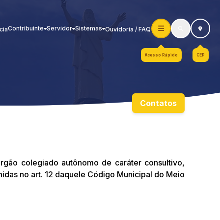
Contribuinte
Servidor
Sistemas
cia
Ouvidoria / FAQ
Acesso Rápido
CEP
Contatos
órgão colegiado autônomo de caráter consultivo,
nidas no art. 12 daquele Código Municipal do Meio