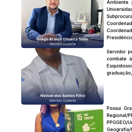
Ambiente 
Universida
Subprocura
Coordenad
Coordenado
Presidênci
Diego Araujo Oliveira Silva
Membro Suplente
Servidor p
combate à
Esquistos
graduação,
Nelson dos Santos Filho
Membro Suplente
Possui Gr
Regional/
PPGGEO/Uni
Geografia/