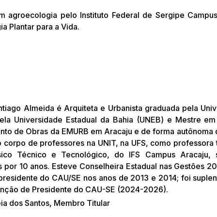
 agroecologia pelo Instituto Federal de Sergipe Campu
a Plantar para a Vida.
ntiago Almeida é Arquiteta e Urbanista graduada pela Uni
ela Universidade Estadual da Bahia (UNEB) e Mestre em 
nto de Obras da EMURB em Aracaju e de forma autônoma den
do corpo de professores na UNIT, na UFS, como professora
sico Técnico e Tecnológico, do IFS Campus Aracaju,
s por 10 anos. Esteve Conselheira Estadual nas Gestões 2
 presidente do CAU/SE nos anos de 2013 e 2014; foi suple
unção de Presidente do CAU-SE (2024-2026).
eia dos Santos, Membro Titular