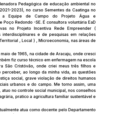
rdenadora Pedagógica de educação ambiental no
2021-2023), no curso Sementes da Caatinga no
u a Equipe de Campo do Projeto Água e
 Poço Redondo -SE. É consultora voluntária EaD
ivas no Projeto Incentiva Rede Empreender (
interdisciplinares e de pesquisas em relações
rritorial , Local ) , Microeconomia, nas áreas de
 maio de 1965, na cidade de Aracaju, onde cresci
também fiz curso técnico em enfermagem na escola
a São Cristóvão, onde criei meus três filhos e
 perceber, ao longo da minha vida, as questões
stiça social, grave violação de direitos humanos
ociais urbanos e do campo. Me torno assim, uma
 atuo no controle social municipal, nos conselhos
a, pratico a agricultura familiar sustentável e
, atualmente atua como docente pelo Departamento