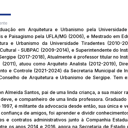
ente
duação em Arquitetura e Urbanismo pela Universidade 
s e Paisagismo pela UFLA/MG (2006), e Mestrado em Edu
tura e Urbanismo da Universidade Tiradentes (2010-20
Cultural - SUBPAC (2009-2014), e Superintendente do Instit
ergipe (2017-2018), Atualmente é professor titular no Inst
 (2011), atuou como Arquiteto Analista (2012-2019), Dir
nto e Controle (2021-2024) da Secretaria Municipal de In
onselho de Arquitetura e Urbanismo de Sergipe. Tem e
 Almeida Santos, pai de uma linda criança, a sua maior raz
deve, e companheiro de uma linda professora. Graduado e
 1997, é militante da advocacia desde então, sua única e v
a confiança de amigos, foi aprender e dividir conhecimento
ões e contratos administrativos junto à Companhia Esta
ntre os anos 2014 e 2016, agora na Secretaria de Estado 