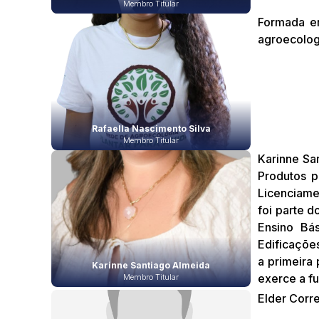
Membro Titular
Formada em
agroecologi
Rafaella Nascimento Silva
Membro Titular
Karinne Sa
Produtos p
Licenciame
foi parte 
Ensino Bá
Edificaçõe
a primeira
Karinne Santiago Almeida
exerce a f
Membro Titular
Elder Corr