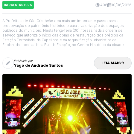
406
30/06/2026
INFRAESTRUTURA
A Prefeitura de São Cristóvão deu mais um importante passo para a
preservação do patrimônio histórico e para a valorização dos espaços
públicos do município. Nesta terça-feira (30), foi assinada a ordem de
serviço que autoriza o início das obras de restauração dos prédios da
Estação Ferroviária, da Capelinha e da requalificação urbanística da
Esplanada, localizada na Rua da Estação, no Centro Histórico da cidade.
Publicado por
LEIA MAIS
Yago de Andrade Santos