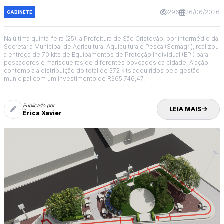
296
26/06/2026
GABINETE
SEMAGRI
Na última quinta-feira (25), a Prefeitura de São Cristóvão, por intermédio da
Secretaria Municipal de Agricultura, Aquicultura e Pesca (Semagri), realizou
a entrega de 70 kits de Equipamentos de Proteção Individual (EPI) para
pescadores e marisqueiras de diferentes povoados da cidade. A ação
contempla a distribuição do total de 372 kits adquiridos pela gestão
municipal com um investimento de R$65.746,47.
Publicado por
LEIA MAIS
Érica Xavier