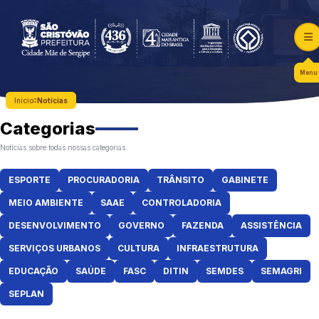
Menu
Início
Notícias
Categorias
Notícias sobre todas nossas categorias
ESPORTE
PROCURADORIA
TRÂNSITO
GABINETE
MEIO AMBIENTE
SAAE
CONTROLADORIA
DESENVOLVIMENTO
GOVERNO
FAZENDA
ASSISTÊNCIA
SERVIÇOS URBANOS
CULTURA
INFRAESTRUTURA
EDUCAÇÃO
SAÚDE
FASC
DITIN
SEMDES
SEMAGRI
SEPLAN