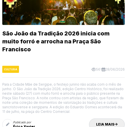
São João da Tradição 2026 inicia com
muito forró e arrocha na Praça São
Francisco
561
28/06/2026
CULTURA
Para a Cidade Mãe de Sergipe, o festejo junino não acaba com o mês de
junho. O São João da Tradição 2026, edição Centro Histórico, foi realizado
neste sábado (27) com muito forró e arrocha para o público presente na
Praça São Francisco. A noite contou com artistas da região, que fizeram da
noite uma coleção de momentos de valorização às tradições e cultura
sancristovense e sergipana. A edição do Eduardo Gomes acontecerá dia
11 de julho, na praça do Centro Comercial.
Publicado por
LEIA MAIS
Érica Xavier