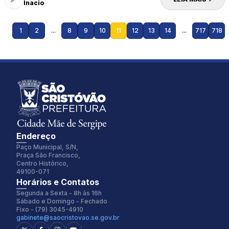
estruturas de acessibilidade.
Inacio
1
2
...
8
9
10
11
12
13
14
...
717
718
Endereço
Paço Municipal, S/N,
Praça São Francisco,
Centro Histórico,
49100-071
Fonte:
Tamanho Fonte:
Horários e Contatos
Inter
100%
Segunda a Sexta - 8h às 16h
Sábado e Domingo - Fechado
Fixo - (79) 3045-4910
gabinete@saocristovao.se.gov.br
Espaçamento Fonte:
Alterar Cursor: