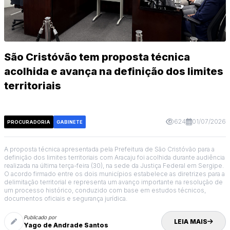
São Cristóvão tem proposta técnica
acolhida e avança na definição dos limites
territoriais
624
01/07/2026
PROCURADORIA
GABINETE
A proposta técnica apresentada pela Prefeitura de São Cristóvão para a
definição dos limites territoriais com Aracaju foi acolhida durante audiência
realizada na última terça-feira (30), na sede da Justiça Federal em Sergipe.
O acordo firmado entre os dois municípios estabelece as diretrizes para a
delimitação territorial e representa um avanço importante na resolução de
um processo histórico, conduzido com base em estudos técnicos,
documentos oficiais e segurança jurídica.
Publicado por
LEIA MAIS
Yago de Andrade Santos