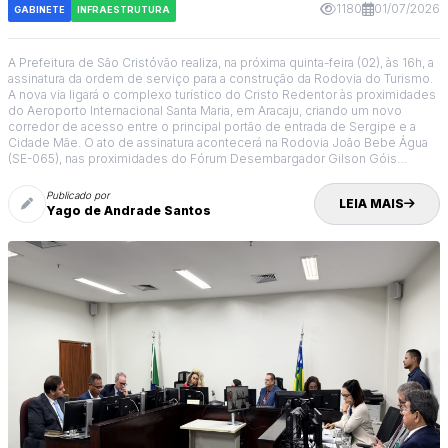
1180
01/07/2026
GABINETE
INFRAESTRUTURA
A Prefeitura de São Cristóvão realiza, na próxima quinta-feira (02), às 16h, a
assinatura da ordem de serviço para a construção da Rodovia do Turismo.
A nova via ligará o complexo turístico do Cristo Redentor às proximidades
do Aeroporto Internacional Santa Maria, em Aracaju, criando um novo
corredor de acesso entre o principal portão de entrada de Sergipe e a
Cidade Mãe. O ato de assinatura acontecerá na Rodovia João Bebe Água
(SE-065), nas proximidades do Fórum Desembargador Gilson Góis
Soares.
Publicado por
LEIA MAIS
Yago de Andrade Santos