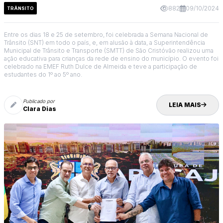
882
09/10/2024
TRÂNSITO
Entre os dias 18 e 25 de setembro, foi celebrada a Semana Nacional de
Trânsito (SNT) em todo o país, e, em alusão à data, a Superintendência
Municipal de Trânsito e Transporte (SMTT) de São Cristóvão realizou uma
ação educativa para crianças da rede de ensino do município. O evento foi
celebrado na EMEF Ruth Dulce de Almeida e teve a participação de
estudantes do 1º ao 5º ano.
Publicado por
LEIA MAIS
Clara Dias