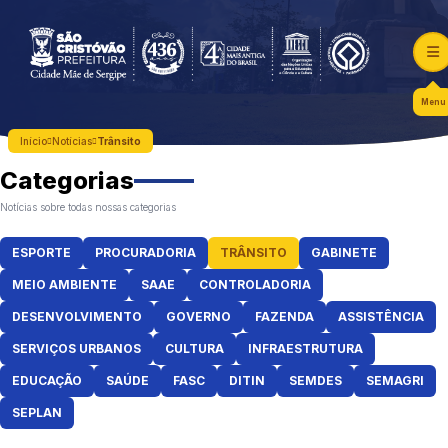
Menu
Início
Notícias
Trânsito
Categorias
Notícias sobre todas nossas categorias
ESPORTE
PROCURADORIA
TRÂNSITO
GABINETE
MEIO AMBIENTE
SAAE
CONTROLADORIA
DESENVOLVIMENTO
GOVERNO
FAZENDA
ASSISTÊNCIA
SERVIÇOS URBANOS
CULTURA
INFRAESTRUTURA
EDUCAÇÃO
SAÚDE
FASC
DITIN
SEMDES
SEMAGRI
SEPLAN