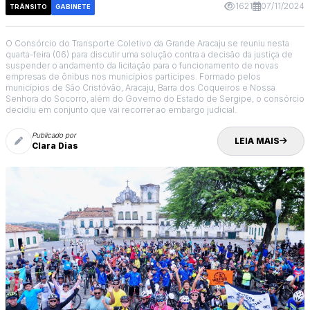
1621
07/11/2024
TRÂNSITO
GABINETE
O Consórcio do Transporte Coletivo da Grande Aracaju se reuniu nesta
quarta-feira (06) para discutir uma solução contra a decisão da justiça de
suspender o andamento da licitação para o funcionamento de novas
empresas de ônibus nos municípios partícipes. Formado pelos
municípios de São Cristóvão, Aracaju, Barra dos Coqueiros e Nossa
Senhora do Socorro, além do Governo do Estado de Sergipe, o consórcio
decidiu em conjunto que vai recorrer ao embargo judicial.
Publicado por
LEIA MAIS
Clara Dias