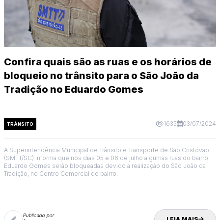
Confira quais são as ruas e os horários de
bloqueio no trânsito para o São João da
Tradição no Eduardo Gomes
1635
03/07/2024
TRÂNSITO
A Superintendência Municipal de Trânsito e Transporte de São Cristóvão
(SMTT/SC) informa que nos dias 05 e 06 de julho algumas ruas do bairro
Eduardo Gomes serão bloqueadas devido a realização do São João da
Tradição, no Centro Comercial do bairro.
Publicado por
LEIA MAIS