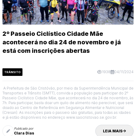
2º Passeio Ciclístico Cidade Mãe
acontecerá no dia 24 de novembro e já
está com inscrições abertas
1938
04/11/2024
TRÂNSITO
A Prefeitura de São Cristóvão, por meio da Superintendência Municipal de
Transportes e Trânsito (SMTT), convida a população para participar do 2º
Passeio Ciclístico Cidade Mãe, que acontecerá no dia 24 de novembro, às
7h. Para participar, basta doar um quilo de alimento não perecível, que será
doado ao Centro de Referência em Segurança Alimentar e Nutricional
(Cresan). As inscrições para o passeio são gratuitas, para todas as idades
e já estão disponíveis no endereço www.saocristovao.se.gov.br.
Publicado por
LEIA MAIS
Clara Dias