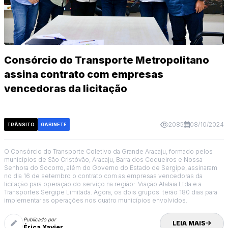
Consórcio do Transporte Metropolitano
assina contrato com empresas
vencedoras da licitação
2085
08/10/2024
TRÂNSITO
GABINETE
O Consórcio do Transporte Coletivo da Grande Aracaju, formado pelos
municípios de São Cristóvão, Aracaju, Barra dos Coqueiros e Nossa
Senhora do Socorro, além do Governo do Estado de Sergipe, assinaram
no dia 16 de setembro o contrato com as empresas vencedoras da
licitação para operação do serviço na região: Viação Atalaia Ltda e a
Transportes Sergipe Limitada. Agora, os dois grupos terão 180 dias para
implementar as operações nos quatro municípios envolvidos.
Publicado por
LEIA MAIS
Érica Xavier