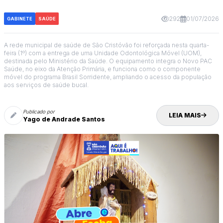
292
01/07/2026
GABINETE
SAÚDE
A rede municipal de saúde de São Cristóvão foi reforçada nesta quarta-
feira (1º) com a entrega de uma Unidade Odontológica Móvel (UOM),
destinada pelo Ministério da Saúde. O equipamento integra o Novo PAC
Saúde, no eixo da Atenção Primária, e funciona como o componente
móvel do programa Brasil Sorridente, ampliando o acesso da população
aos serviços de saúde bucal.
Publicado por
LEIA MAIS
Yago de Andrade Santos