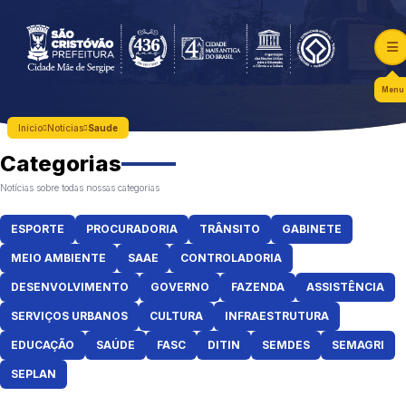
Menu
Início
Notícias
Saude
Categorias
Notícias sobre todas nossas categorias
ESPORTE
PROCURADORIA
TRÂNSITO
GABINETE
MEIO AMBIENTE
SAAE
CONTROLADORIA
DESENVOLVIMENTO
GOVERNO
FAZENDA
ASSISTÊNCIA
SERVIÇOS URBANOS
CULTURA
INFRAESTRUTURA
EDUCAÇÃO
SAÚDE
FASC
DITIN
SEMDES
SEMAGRI
SEPLAN