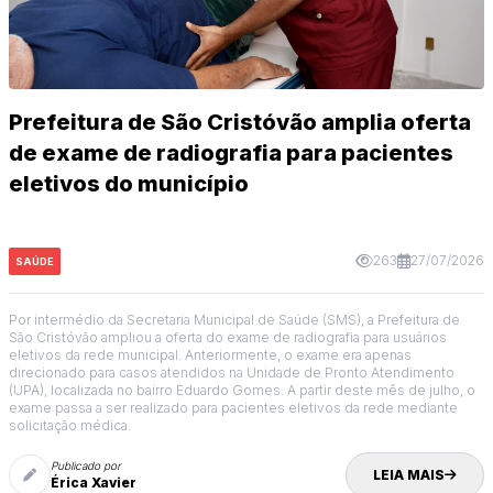
Prefeitura de São Cristóvão amplia oferta
de exame de radiografia para pacientes
eletivos do município
263
27/07/2026
SAÚDE
Por intermédio da Secretaria Municipal de Saúde (SMS), a Prefeitura de
São Cristóvão ampliou a oferta do exame de radiografia para usuários
eletivos da rede municipal. Anteriormente, o exame era apenas
direcionado para casos atendidos na Unidade de Pronto Atendimento
(UPA), localizada no bairro Eduardo Gomes. A partir deste mês de julho, o
exame passa a ser realizado para pacientes eletivos da rede mediante
solicitação médica.
Publicado por
LEIA MAIS
Érica Xavier