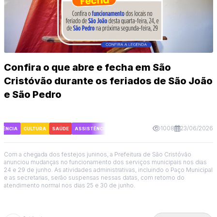
Confira o que abre e fecha em São
Cristóvão durante os feriados de São João
e São Pedro
1008
23/06/2026
ÊNCIA
CULTURA
SAÚDE
ASSISTÊNCIA
CULTURA
SAÚDE
Com a chegada dos festejos juninos, a Prefeitura de São Cristóvão
anunciou mudanças no funcionamento dos serviços municipais nos dias
24 e 29 de junho. As atividades administrativas, incluindo o Paço Municipal
e as secretarias, serão suspensas nessas datas, com retorno do
atendimento normal nos dias 25 e 30 de junho.