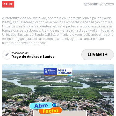
590
17/07/2026
SAÚDE
A Prefeitura de São Cristóvão, por meio da Secretaria Municipal de Saúde
(SMS), segue intensificando as ações da Campanha de Vacinação contra a
Influenza para ampliar a cobertura vacinal e proteger a população contra as
formas graves da doença. Além de manter a vacina disponível em todas as
Unidades Básicas de Saúde (UBSs), o município vem realizando uma série
de estratégias para facilitar o acesso à imunização e alcançar o maior
número possível de pessoas.
Publicado por
LEIA MAIS
Yago de Andrade Santos