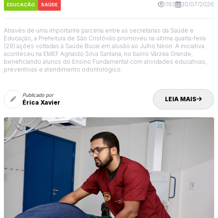
193
30/07/2026
EDUCAÇÃO
SAÚDE
Através de uma importante parceria entre as secretarias da Saúde e
Educação, a Prefeitura de São Cristóvão promoveu na última quarta-feira
(29) ações voltadas à Saúde Bucal em alusão ao Julho Neon. A iniciativa
aconteceu na EMEF Agnaldo Silva Santana, no bairro Várzea Grande,
beneficiando alunos do Ensino Fundamental com atividades educativas,
preventivas e atendimento odontológico.
Publicado por
LEIA MAIS
Érica Xavier