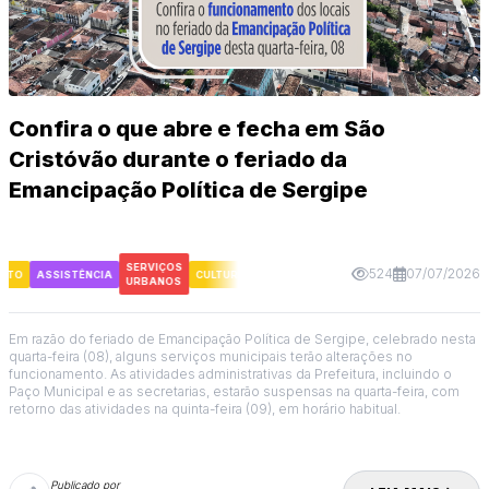
Confira o que abre e fecha em São
Cristóvão durante o feriado da
Emancipação Política de Sergipe
SERVIÇOS
524
07/07/2026
TO
ASSISTÊNCIA
CULTURA
SAÚDE
DESENVOLVIMENTO
ASSISTÊNC
URBANOS
Em razão do feriado de Emancipação Política de Sergipe, celebrado nesta
quarta-feira (08), alguns serviços municipais terão alterações no
funcionamento. As atividades administrativas da Prefeitura, incluindo o
Paço Municipal e as secretarias, estarão suspensas na quarta-feira, com
retorno das atividades na quinta-feira (09), em horário habitual.
Publicado por