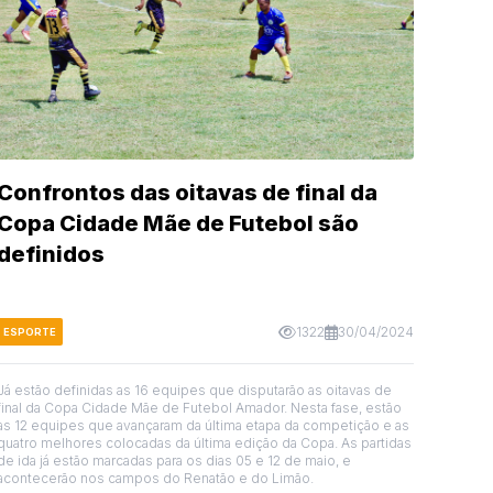
Confrontos das oitavas de final da
Copa Cidade Mãe de Futebol são
definidos
1322
30/04/2024
ESPORTE
Já estão definidas as 16 equipes que disputarão as oitavas de
final da Copa Cidade Mãe de Futebol Amador. Nesta fase, estão
as 12 equipes que avançaram da última etapa da competição e as
quatro melhores colocadas da última edição da Copa. As partidas
de ida já estão marcadas para os dias 05 e 12 de maio, e
acontecerão nos campos do Renatão e do Limão.