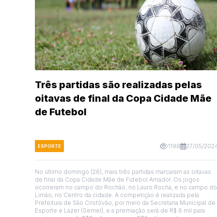
Três partidas são realizadas pelas
oitavas de final da Copa Cidade Mãe
de Futebol
1198
27/05/202
ESPORTE
No último domingo (26), mais três partidas marcaram as oitavas
de final da Copa Cidade Mãe de Futebol Amador. Os jogos
ocorreram no campo do Rochão, no Lauro Rocha, e no campo do
Limão, no Centro da cidade. A competição é realizada pela
Prefeitura de São Cristóvão, por meio da Secretaria Municipal de
Esporte e Lazer (Semel), e a premiação será de R$ 6 mil para