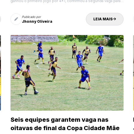
ganhou o primeiro jogo por 4x1, confirmou a segunda vaga para a
final.
Publicado por
LEIA MAIS
Jhonny Oliveira
Seis equipes garantem vaga nas
oitavas de final da Copa Cidade Mãe