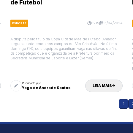
de Futebol
4
1219
15/04/2024
ESPORTE
A disputa pelo título da Copa Cidade Mãe de Futebol Amador
segue acontecendo nos campos de São Cristóvão. No último
domingo (14), seis equipes garantiram vaga nas oitavas de final
da competição que é organizada pela Prefeitura por meio da
Secretaria Municipal de Esporte e Lazer (Semel).
Publicado por
LEIA MAIS
Yago de Andrade Santos
1