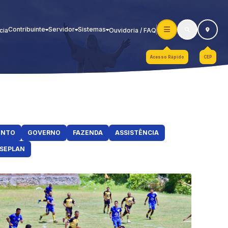
Contribuinte
Servidor
Sistemas
cia
Ouvidoria / FAQ
Acesso Rápido
CEP
ENTO
GOVERNO
FAZENDA
ASSISTÊNCIA
SEPLAN