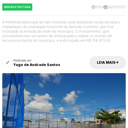
3154
26/03/2021
INFRAESTRUTURA
A Prefeitura Municipal de São Cristóvão está realizando nesta semana a
implantação da sinalização horizontal da Avenida Contorno, que fica
localizada na entrada da sede do município. O investimento, que
possibilitará mais um ponto de entrada para a cidade, é oriundo de
recursos próprios do município, e está orçado em R$ 756.973.43.
Publicado por
LEIA MAIS
Yago de Andrade Santos