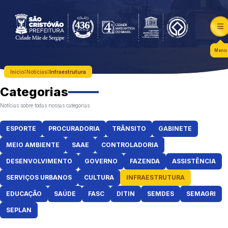
Menu
Início
Notícias
Infraestrutura
Categorias
Notícias sobre todas nossas categorias
ESPORTE
PROCURADORIA
TRÂNSITO
GABINETE
MEIO AMBIENTE
SAAE
CONTROLADORIA
DESENVOLVIMENTO
GOVERNO
FAZENDA
ASSISTÊNCIA
SERVIÇOS URBANOS
CULTURA
INFRAESTRUTURA
EDUCAÇÃO
SAÚDE
FASC
DITIN
SEMDES
SEMAGRI
SEPLAN