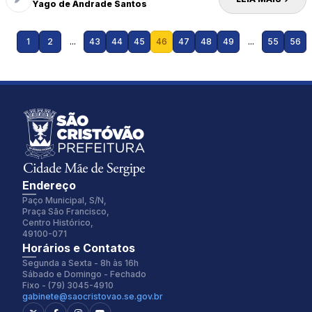
Yago de Andrade Santos
1
2
...
43
44
45
46
47
48
49
...
55
56
Endereço
Paço Municipal, S/N,
Praça São Francisco,
Centro Histórico,
49100-071
Fonte:
Tamanho Fonte:
Horários e Contatos
Inter
100%
Segunda a Sexta - 8h às 16h
Sábado e Domingo - Fechado
Fixo - (79) 3045-4910
gabinete@saocristovao.se.gov.br
Espaçamento Fonte:
Alterar Cursor: