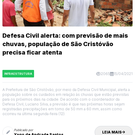
Defesa Civil alerta: com previsão de mais
chuvas, população de São Cristóvão
precisa ficar atenta
2065
15/04/2021
INFRAESTRUTURA
A Prefeitura de São Cristóvão, por meio da Defesa Civil Municipal, alerta a
população sobre os cuidados em relação às chuvas que estão previstas
para os próximos dias na cidade. De acordo com o coordenador da
Defesa Civil, Luciano Silva, a previsão é que nas próximas horas sejam
registradas precipitações em torno de 50 mm a 60 mm, assim como
ocorreu na última segunda-feira (12).
Publicado por
LEIA MAIS
Yago de Andrade Santos