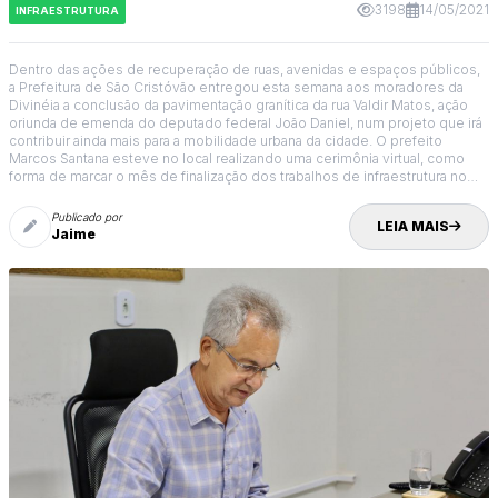
3198
14/05/2021
INFRAESTRUTURA
Dentro das ações de recuperação de ruas, avenidas e espaços públicos,
a Prefeitura de São Cristóvão entregou esta semana aos moradores da
Divinéia a conclusão da pavimentação granítica da rua Valdir Matos, ação
oriunda de emenda do deputado federal João Daniel, num projeto que irá
contribuir ainda mais para a mobilidade urbana da cidade. O prefeito
Marcos Santana esteve no local realizando uma cerimônia virtual, como
forma de marcar o mês de finalização dos trabalhos de infraestrutura no
local.
Publicado por
LEIA MAIS
Jaime