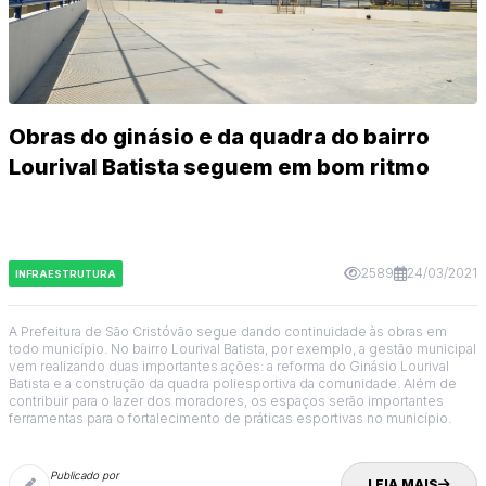
Obras do ginásio e da quadra do bairro
Lourival Batista seguem em bom ritmo
2589
24/03/2021
INFRAESTRUTURA
A Prefeitura de São Cristóvão segue dando continuidade às obras em
todo município. No bairro Lourival Batista, por exemplo, a gestão municipal
vem realizando duas importantes ações: a reforma do Ginásio Lourival
Batista e a construção da quadra poliesportiva da comunidade. Além de
contribuir para o lazer dos moradores, os espaços serão importantes
ferramentas para o fortalecimento de práticas esportivas no município.
Publicado por
LEIA MAIS