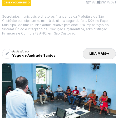
1385
23/11/2021
DESENVOLVIMENTO
Secretários municipais e diretores financeiros da Prefeitura de São
Cristóvão participaram na manhã da última segunda-feira (22), no Paço
Municipal, de uma reunião administrativa para discutir a implantação do
Sistema Único e Integrado de Execução Orçamentária, Administração
Financeira e Controle (SIAFIC) em São Cristóvão.
Publicado por
LEIA MAIS
Yago de Andrade Santos