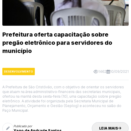
Prefeitura oferta capacitação sobre
pregão eletrônico para servidores do
município
1462
10/09/2021
DESENVOLVIMENTO
A Prefeitura de São Cristóvão, com o objetivo de orientar os servidores
que atuam na área administrativo-financeira das secretarias municipais,
ofertou na manhã desta sexta-feira (10), uma capacitação sobre pregão
eletrônico. A atividade foi organizada pela Secretaria Municipal de
Planejamento, Orçamento e Gestão (Seplog) e aconteceu no salão do
Paço Municipal.
Publicado por
LEIA MAIS
Yago de Andrade Santos