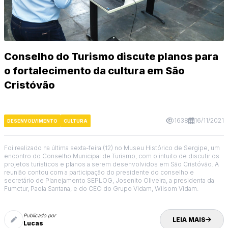
Conselho do Turismo discute planos para
o fortalecimento da cultura em São
Cristóvão
1638
16/11/2021
DESENVOLVIMENTO
CULTURA
Foi realizado na última sexta-feira (12) no Museu Histórico de Sergipe, um
encontro do Conselho Municipal de Turismo, com o intuito de discutir os
projetos turísticos e planos a serem desenvolvidos em São Cristóvão. A
reunião contou com a participação do presidente do conselho e
secretário de Planejamento SEPLOG, Josenito Oliveira, a presidenta da
Fumctur, Paola Santana, e do CEO do Grupo Vidam, Wilsom Vidam.
Publicado por
LEIA MAIS
Lucas