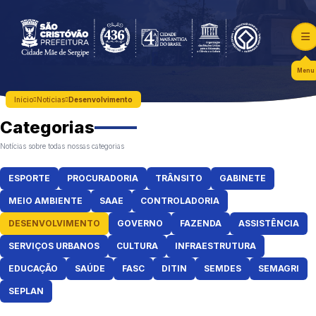
Menu
Início
Notícias
Desenvolvimento
Categorias
Notícias sobre todas nossas categorias
ESPORTE
PROCURADORIA
TRÂNSITO
GABINETE
MEIO AMBIENTE
SAAE
CONTROLADORIA
DESENVOLVIMENTO
GOVERNO
FAZENDA
ASSISTÊNCIA
SERVIÇOS URBANOS
CULTURA
INFRAESTRUTURA
EDUCAÇÃO
SAÚDE
FASC
DITIN
SEMDES
SEMAGRI
SEPLAN