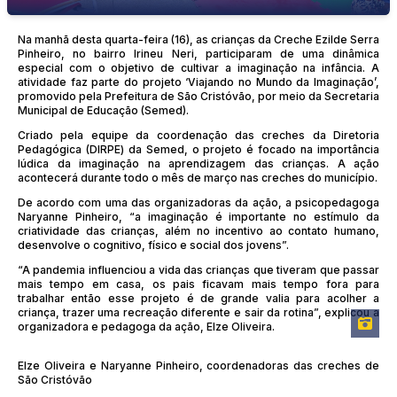
Na manhã desta quarta-feira (16), as crianças da Creche Ezilde Serra
Pinheiro, no bairro Irineu Neri, participaram de uma dinâmica
especial com o objetivo de cultivar a imaginação na infância. A
atividade faz parte do projeto ‘Viajando no Mundo da Imaginação’,
promovido pela Prefeitura de São Cristóvão, por meio da Secretaria
Municipal de Educação (Semed).
Criado pela equipe da coordenação das creches da Diretoria
Pedagógica (DIRPE) da Semed, o projeto é focado na importância
lúdica da imaginação na aprendizagem das crianças. A ação
acontecerá durante todo o mês de março nas creches do município.
De acordo com uma das organizadoras da ação, a psicopedagoga
Naryanne Pinheiro, “a imaginação é importante no estímulo da
criatividade das crianças, além no incentivo ao contato humano,
desenvolve o cognitivo, físico e social dos jovens”.
“A pandemia influenciou a vida das crianças que tiveram que passar
mais tempo em casa, os pais ficavam mais tempo fora para
trabalhar então esse projeto é de grande valia para acolher a
criança, trazer uma recreação diferente e sair da rotina”, explicou a
organizadora e pedagoga da ação, Elze Oliveira.
Elze Oliveira e Naryanne Pinheiro, coordenadoras das creches de
São Cristóvão