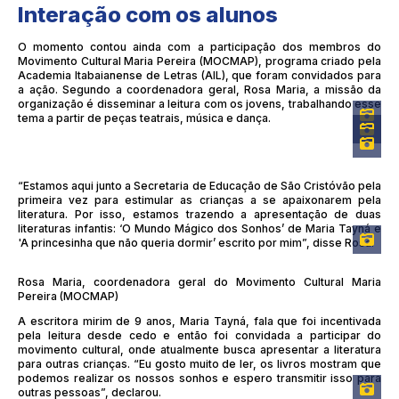
Interação com os alunos
O momento contou ainda com a participação dos membros do
Movimento Cultural Maria Pereira (MOCMAP), programa criado pela
Academia Itabaianense de Letras (AIL), que foram convidados para
a ação. Segundo a coordenadora geral, Rosa Maria, a missão da
organização é disseminar a leitura com os jovens, trabalhando esse
tema a partir de peças teatrais, música e dança.
“Estamos aqui junto a Secretaria de Educação de São Cristóvão pela
primeira vez para estimular as crianças a se apaixonarem pela
literatura. Por isso, estamos trazendo a apresentação de duas
literaturas infantis: ‘O Mundo Mágico dos Sonhos’ de Maria Tayná e
'A princesinha que não queria dormir’ escrito por mim”, disse Rosa.
Rosa Maria, coordenadora geral do Movimento Cultural Maria
Pereira (MOCMAP)
A escritora mirim de 9 anos, Maria Tayná, fala que foi incentivada
pela leitura desde cedo e então foi convidada a participar do
movimento cultural, onde atualmente busca apresentar a literatura
para outras crianças. “Eu gosto muito de ler, os livros mostram que
podemos realizar os nossos sonhos e espero transmitir isso para
outras pessoas”, declarou.