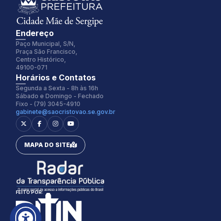
Endereço
Paço Municipal, S/N,
Praça São Francisco,
Centro Histórico,
49100-071
Fonte:
Tamanho Fonte:
Horários e Contatos
Inter
100%
Segunda a Sexta - 8h às 16h
Sábado e Domingo - Fechado
Fixo - (79) 3045-4910
gabinete@saocristovao.se.gov.br
Espaçamento Fonte:
Alterar Cursor:
0px
Pequeno
MAPA DO SITE
Alterar Tema:
Restaurar
Claro
FEITO POR: