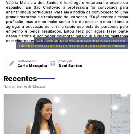
Valéria Mahaiara dos Santos é letróloga e veterana no ensino de
espanhol. Em São Cristóvão a professora foi convocada para
ensinar língua portuguesa. Para ela a notícia da convocação foi uma
grande surpresa e a realização de um sonho. “Eu já exerço a minha
profissão, mas o meu maior sonho é o de ensinar o meu idioma e
agregar à educação de um município que está de parabéns pelo
empenho e pelos resultados. Estou feliz por agora fazer parte
dessa história e por poder colaborar para que a cidade mantenha
os melhores resultados”, enfatizou.
Valéria Mahaiara dos Santos, professora de português convocada
Solenidade de posse dos novos professores da educação básica do município
Publicado por
Fotos por
Carla Mesquita
Dani Santos
Recentes
Notícias recentes de Educação