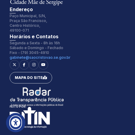
Endereço
Paço Municipal, S/N,
Praça São Francisco,
Centro Histórico,
49100-071
Fonte:
Tamanho Fonte:
Horários e Contatos
Inter
100%
Segunda a Sexta - 8h às 16h
Sábado e Domingo - Fechado
Fixo - (79) 3045-4910
gabinete@saocristovao.se.gov.br
Espaçamento Fonte:
Alterar Cursor:
0px
Pequeno
MAPA DO SITE
Alterar Tema:
Restaurar
Claro
FEITO POR: