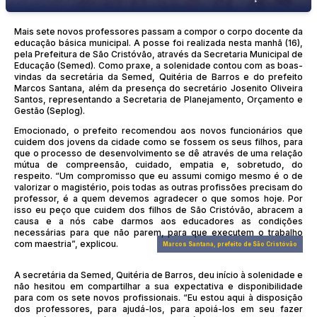
Mais sete novos professores passam a compor o corpo docente da
educação básica municipal. A posse foi realizada nesta manhã (16),
pela Prefeitura de São Cristóvão, através da Secretaria Municipal de
Educação (Semed). Como praxe, a solenidade contou com as boas-
vindas da secretária da Semed, Quitéria de Barros e do prefeito
Marcos Santana, além da presença do secretário Josenito Oliveira
Santos, representando a Secretaria de Planejamento, Orçamento e
Gestão (Seplog).
Emocionado, o prefeito recomendou aos novos funcionários que
cuidem dos jovens da cidade como se fossem os seus filhos, para
que o processo de desenvolvimento se dê através de uma relação
mútua de compreensão, cuidado, empatia e, sobretudo, do
respeito. “Um compromisso que eu assumi comigo mesmo é o de
valorizar o magistério, pois todas as outras profissões precisam do
professor, é a quem devemos agradecer o que somos hoje. Por
isso eu peço que cuidem dos filhos de São Cristóvão, abracem a
causa e a nós cabe darmos aos educadores as condições
necessárias para que não parem, para que executem o trabalho
com maestria”, explicou.
Marcos Santana, prefeito de São Cristóvão
A secretária da Semed, Quitéria de Barros, deu início à solenidade e
não hesitou em compartilhar a sua expectativa e disponibilidade
para com os sete novos profissionais. “Eu estou aqui à disposição
dos professores, para ajudá-los, para apoiá-los em seu fazer