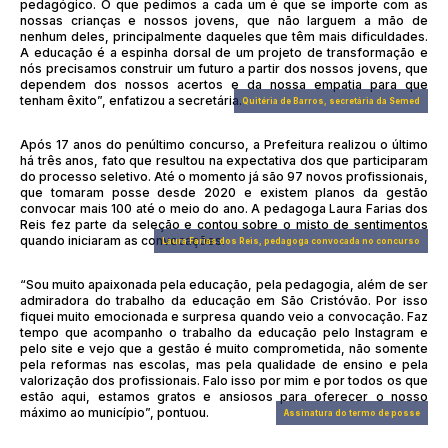
pedagógico. O que pedimos a cada um é que se importe com as
nossas crianças e nossos jovens, que não larguem a mão de
nenhum deles, principalmente daqueles que têm mais dificuldades.
A educação é a espinha dorsal de um projeto de transformação e
nós precisamos construir um futuro a partir dos nossos jovens, que
dependem dos nossos acertos e da nossa empatia para que
tenham êxito”, enfatizou a secretária.
Quitéria de Barros, secretária da Semed
Após 17 anos do penúltimo concurso, a Prefeitura realizou o último
há três anos, fato que resultou na expectativa dos que participaram
do processo seletivo. Até o momento já são 97 novos profissionais,
que tomaram posse desde 2020 e existem planos da gestão
convocar mais 100 até o meio do ano. A pedagoga Laura Farias dos
Reis fez parte da seleção e contou sobre o misto de sentimentos
quando iniciaram as convocações.
Laura Farias dos Reis, pedagoga convocada no concurso
“Sou muito apaixonada pela educação, pela pedagogia, além de ser
admiradora do trabalho da educação em São Cristóvão. Por isso
fiquei muito emocionada e surpresa quando veio a convocação. Faz
tempo que acompanho o trabalho da educação pelo Instagram e
pelo site e vejo que a gestão é muito comprometida, não somente
pela reformas nas escolas, mas pela qualidade de ensino e pela
valorização dos profissionais. Falo isso por mim e por todos os que
estão aqui, estamos gratos e ansiosos para oferecer o nosso
máximo ao município”, pontuou.
Assinatura do termo de posse