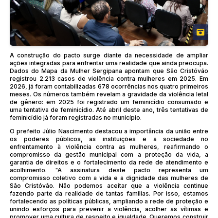
A construção do pacto surge diante da necessidade de ampliar
ações integradas para enfrentar uma realidade que ainda preocupa.
Dados do Mapa da Mulher Sergipana apontam que São Cristóvão
registrou 2.213 casos de violência contra mulheres em 2025. Em
2026, já foram contabilizadas 678 ocorrências nos quatro primeiros
meses. Os números também revelam a gravidade da violência letal
de gênero: em 2025 foi registrado um feminicídio consumado e
uma tentativa de feminicídio. Até abril deste ano, três tentativas de
feminicídio já foram registradas no município.
O prefeito Júlio Nascimento destacou a importância da união entre
os poderes públicos, as instituições e a sociedade no
enfrentamento à violência contra as mulheres, reafirmando o
compromisso da gestão municipal com a proteção da vida, a
garantia de direitos e o fortalecimento da rede de atendimento e
acolhimento. "A assinatura deste pacto representa um
compromisso coletivo com a vida e a dignidade das mulheres de
São Cristóvão. Não podemos aceitar que a violência continue
fazendo parte da realidade de tantas famílias. Por isso, estamos
fortalecendo as políticas públicas, ampliando a rede de proteção e
unindo esforços para prevenir a violência, acolher as vítimas e
promover uma cultura de respeito e igualdade. Queremos construir