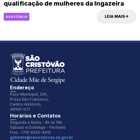
qualificação de mulheres da Ingazeira
LEIA MAIS
ASSISTÊNCIA
Endereço
Paço Municipal, S/N,
Praça São Francisco,
Centro Histórico,
49100-071
Fonte:
Tamanho Fonte:
Horários e Contatos
Inter
100%
Segunda a Sexta - 8h às 16h
Sábado e Domingo - Fechado
Fixo - (79) 3045-4910
gabinete@saocristovao.se.gov.br