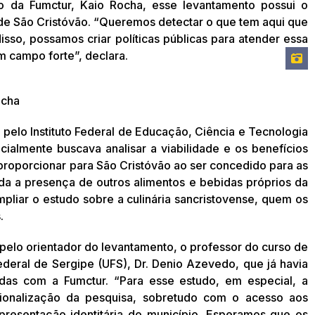
 da Fumctur, Kaio Rocha, esse levantamento possui o
ia de São Cristóvão. “Queremos detectar o que tem aqui que
isso, possamos criar políticas públicas para atender essa
m campo forte”, declara.
GABI
ocha
elo Instituto Federal de Educação, Ciência e Tecnologia
icialmente buscava analisar a viabilidade e os benefícios
proporcionar para São Cristóvão ao ser concedido para as
ada a presença de outros alimentos e bebidas próprios da
pliar o estudo sobre a culinária sancristovense, quem os
.
 pelo orientador do levantamento, o professor do curso de
deral de Sergipe (UFS), Dr. Denio Azevedo, que já havia
das com a Fumctur. “Para esse estudo, em especial, a
cionalização da pesquisa, sobretudo com o acesso aos
resentação identitária do município. Esperamos que os