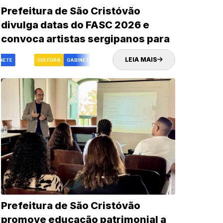
Prefeitura de São Cristóvão
divulga datas do FASC 2026 e
convoca artistas sergipanos para
credenciamento
LEIA MAIS
NETE
FASC
CULTURA
GABINETE
FASC
CULTURA
Prefeitura de São Cristóvão
promove educação patrimonial a