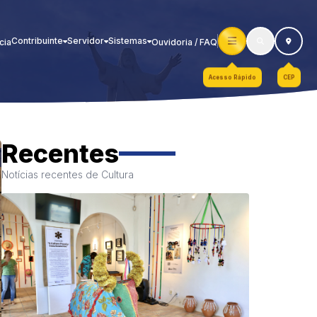
Contribuinte
Servidor
Sistemas
cia
Ouvidoria / FAQ
Acesso Rápido
CEP
Recentes
Notícias recentes de Cultura