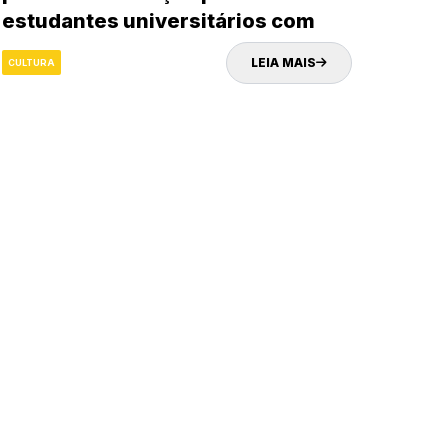
estudantes universitários com
foco em preservação e
LEIA MAIS
CULTURA
valorização da história da cidade