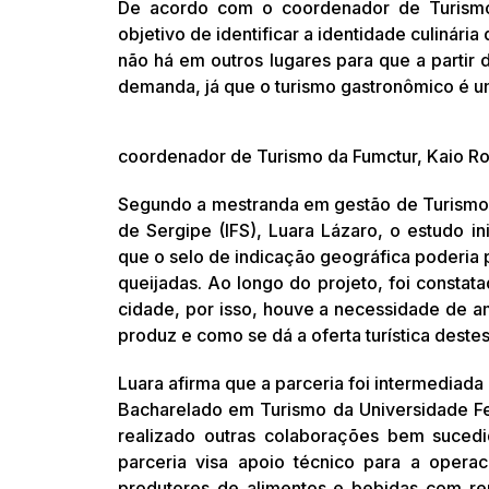
De acordo com o coordenador de Turismo
objetivo de identificar a identidade culinár
não há em outros lugares para que a partir d
demanda, já que o turismo gastronômico é u
coordenador de Turismo da Fumctur, Kaio R
Segundo a mestranda em gestão de Turismo p
de Sergipe (IFS), Luara Lázaro, o estudo in
que o selo de indicação geográfica poderia 
queijadas. Ao longo do projeto, foi constat
cidade, por isso, houve a necessidade de am
produz e como se dá a oferta turística destes
Luara afirma que a parceria foi intermediada
Bacharelado em Turismo da Universidade Fe
realizado outras colaborações bem sucedi
parceria visa apoio técnico para a opera
produtores de alimentos e bebidas com rep