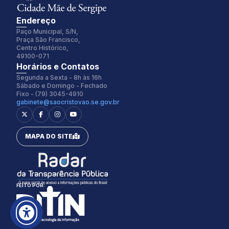
Endereço
Paço Municipal, S/N,
Praça São Francisco,
Centro Histórico,
49100-071
Fonte:
Tamanho Fonte:
Horários e Contatos
Inter
100%
Segunda a Sexta - 8h às 16h
Sábado e Domingo - Fechado
Fixo - (79) 3045-4910
gabinete@saocristovao.se.gov.br
Espaçamento Fonte:
Alterar Cursor:
0px
Pequeno
MAPA DO SITE
Alterar Tema:
Restaurar
Claro
FEITO POR: