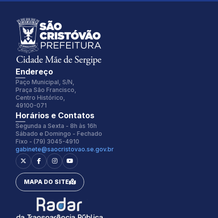
Endereço
Paço Municipal, S/N,
Praça São Francisco,
Centro Histórico,
49100-071
Fonte:
Tamanho Fonte:
Horários e Contatos
Inter
100%
Segunda a Sexta - 8h às 16h
Sábado e Domingo - Fechado
Fixo - (79) 3045-4910
gabinete@saocristovao.se.gov.br
Espaçamento Fonte:
Alterar Cursor:
0px
Pequeno
MAPA DO SITE
Alterar Tema:
Restaurar
Claro