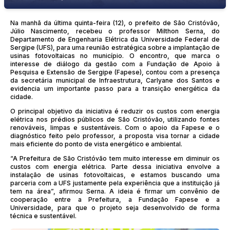
Na manhã da última quinta-feira (12), o prefeito de São Cristóvão,
Júlio Nascimento, recebeu o professor Milthon Serna, do
Departamento de Engenharia Elétrica da Universidade Federal de
Sergipe (UFS), para uma reunião estratégica sobre a implantação de
usinas fotovoltaicas no município. O encontro, que marca o
interesse de diálogo da gestão com a Fundação de Apoio à
Pesquisa e Extensão de Sergipe (Fapese), contou com a presença
da secretária municipal de Infraestrutura, Carlyane dos Santos e
evidencia um importante passo para a transição energética da
cidade.
O principal objetivo da iniciativa é reduzir os custos com energia
elétrica nos prédios públicos de São Cristóvão, utilizando fontes
renováveis, limpas e sustentáveis. Com o apoio da Fapese e o
diagnóstico feito pelo professor, a proposta visa tornar a cidade
mais eficiente do ponto de vista energético e ambiental.
“A Prefeitura de São Cristóvão tem muito interesse em diminuir os
custos com energia elétrica. Parte dessa iniciativa envolve a
instalação de usinas fotovoltaicas, e estamos buscando uma
parceria com a UFS justamente pela experiência que a instituição já
tem na área”, afirmou Serna. A ideia é firmar um convênio de
cooperação entre a Prefeitura, a Fundação Fapese e a
Universidade, para que o projeto seja desenvolvido de forma
técnica e sustentável.