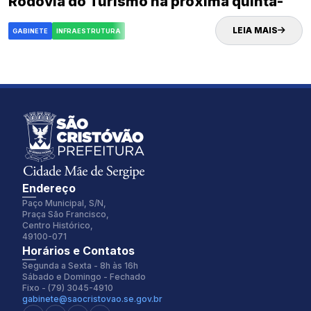
Rodovia do Turismo na próxima quinta-
feira (02)
LEIA MAIS
GABINETE
INFRAESTRUTURA
Endereço
Paço Municipal, S/N,
Praça São Francisco,
Centro Histórico,
49100-071
Fonte:
Tamanho Fonte:
Horários e Contatos
Inter
100%
Segunda a Sexta - 8h às 16h
Sábado e Domingo - Fechado
Fixo - (79) 3045-4910
gabinete@saocristovao.se.gov.br
Espaçamento Fonte:
Alterar Cursor: