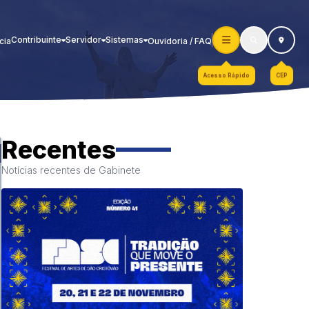
Contribuinte
Servidor
Sistemas
cia
Ouvidoria / FAQ
Acesso Rápido
CEP
Recentes
Notícias recentes de Gabinete