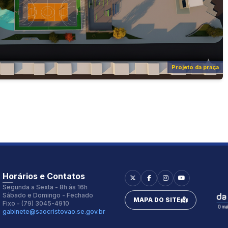
Projeto da praça
Horários e Contatos
Segunda a Sexta - 8h às 16h
Sábado e Domingo - Fechado
MAPA DO SITE
Fixo - (79) 3045-4910
gabinete@saocristovao.se.gov.br