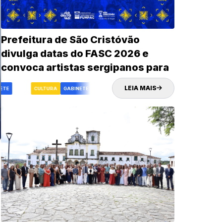
Prefeitura de São Cristóvão
divulga datas do FASC 2026 e
convoca artistas sergipanos para
credenciamento
LEIA MAIS
TE
FASC
CULTURA
GABINETE
FASC
CULTURA