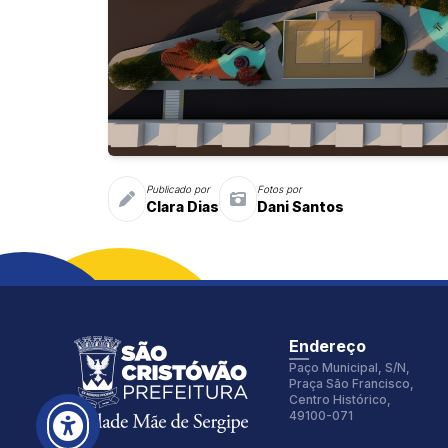
Fonte:
Tamanho Fonte:
Inter
100%
Publicado por
Fotos por
Clara Dias
Dani Santos
Espaçamento Fonte:
Alterar Cursor:
0px
Pequeno
Alterar Tema:
Restaurar
Claro
Endereço
Paço Municipal, S/N,
Praça São Francisco,
Centro Histórico,
49100-071