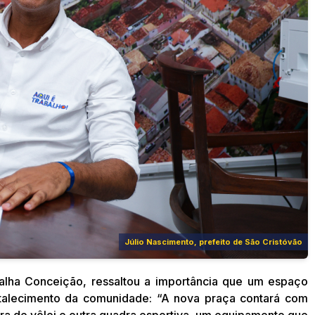
Júlio Nascimento, prefeito de São Cristóvão
atalha Conceição, ressaltou a importância que um espaço
talecimento da comunidade: “A nova praça contará com