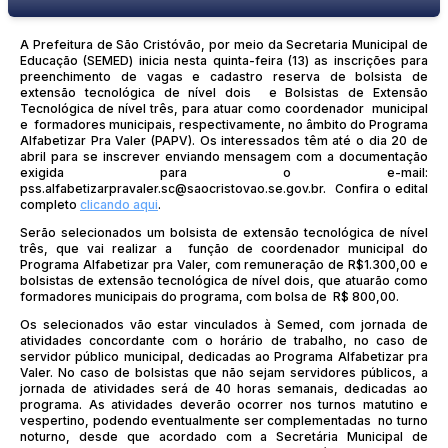
A Prefeitura de São Cristóvão, por meio da Secretaria Municipal de
Educação (SEMED) inicia nesta quinta-feira (13) as inscrições para
preenchimento de vagas e cadastro reserva de bolsista de
extensão tecnológica de nível dois e Bolsistas de Extensão
Tecnológica de nível três, para atuar como coordenador municipal
e formadores municipais, respectivamente, no âmbito do Programa
Alfabetizar Pra Valer (PAPV). Os interessados têm até o dia 20 de
abril para se inscrever enviando mensagem com a documentação
exigida para o e-mail:
pss.alfabetizarpravaler.sc@saocristovao.se.gov.br. Confira o edital
completo
clicando aqui
.
Serão selecionados um bolsista de extensão tecnológica de nível
três, que vai realizar a função de coordenador municipal do
Programa Alfabetizar pra Valer, com remuneração de R$1.300,00 e
bolsistas de extensão tecnológica de nível dois, que atuarão como
formadores municipais do programa, com bolsa de R$ 800,00.
Os selecionados vão estar vinculados à Semed, com jornada de
atividades concordante com o horário de trabalho, no caso de
servidor público municipal, dedicadas ao Programa Alfabetizar pra
Valer. No caso de bolsistas que não sejam servidores públicos, a
jornada de atividades será de 40 horas semanais, dedicadas ao
programa. As atividades deverão ocorrer nos turnos matutino e
vespertino, podendo eventualmente ser complementadas no turno
noturno, desde que acordado com a Secretária Municipal de