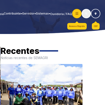
Contribuinte
Servidor
Sistemas
cia
Ouvidoria / FAQ
Acesso Rápido
CEP
Recentes
Notícias recentes de SEMAGRI