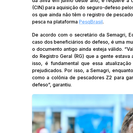
da Silva em junho deste ano, e requere a 
(CIN) para aquisição do seguro-defeso pelos
os que ainda não têm o registro de pescador,
pesca na plataforma
PesqBrasil
.
De acordo com o secretário da Semagri, Ed
caso dos beneficiários do defeso, é uma m
o documento antigo ainda esteja válido. “V
do Registro Geral (RG) que a gente estava
isso, é fundamental que essa atualização
prejudicados. Por isso, a Semagri, enquanto
como a colônia de pescadores Z2 para gara
defeso”, garantiu.