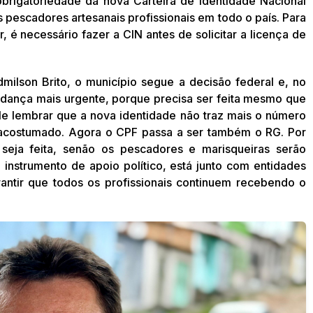
obrigatoriedade da nova Carteira de Identidade Nacional
 pescadores artesanais profissionais em todo o país. Para
 é necessário fazer a CIN antes de solicitar a licença de
milson Brito, o município segue a decisão federal e, no
udança mais urgente, porque precisa ser feita mesmo que
ale lembrar que a nova identidade não traz mais o número
 acostumado. Agora o CPF passa a ser também o RG. Por
 seja feita, senão os pescadores e marisqueiras serão
 instrumento de apoio político, está junto com entidades
ntir que todos os profissionais continuem recebendo o