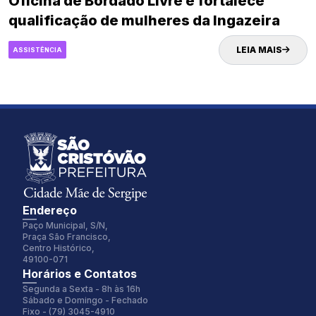
Oficina de Bordado Livre e fortalece
qualificação de mulheres da Ingazeira
LEIA MAIS
ASSISTÊNCIA
Endereço
Paço Municipal, S/N,
Praça São Francisco,
Centro Histórico,
49100-071
Fonte:
Tamanho Fonte:
Horários e Contatos
Inter
100%
Segunda a Sexta - 8h às 16h
Sábado e Domingo - Fechado
Fixo - (79) 3045-4910