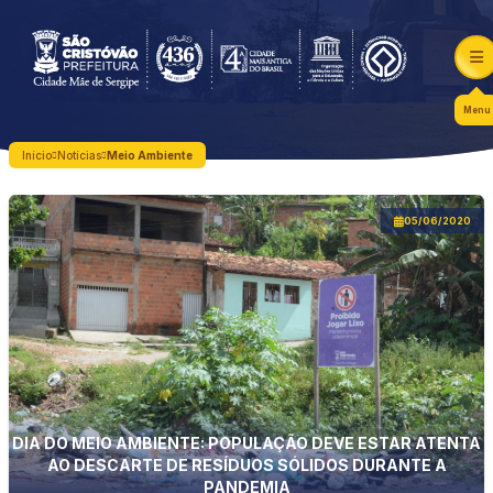
Menu
Início
Notícias
Meio Ambiente
05/06/2020
DIA DO MEIO AMBIENTE: POPULAÇÃO DEVE ESTAR ATENTA
AO DESCARTE DE RESÍDUOS SÓLIDOS DURANTE A
PANDEMIA