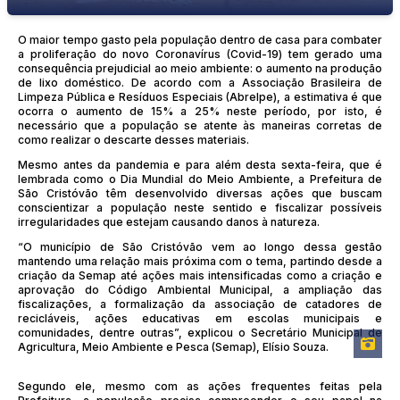
O maior tempo gasto pela população dentro de casa para combater
a proliferação do novo Coronavírus (Covid-19) tem gerado uma
consequência prejudicial ao meio ambiente: o aumento na produção
de lixo doméstico. De acordo com a Associação Brasileira de
Limpeza Pública e Resíduos Especiais (Abrelpe), a estimativa é que
ocorra o aumento de 15% a 25% neste período, por isto, é
necessário que a população se atente às maneiras corretas de
como realizar o descarte desses materiais.
Mesmo antes da pandemia e para além desta sexta-feira, que é
lembrada como o Dia Mundial do Meio Ambiente, a Prefeitura de
São Cristóvão têm desenvolvido diversas ações que buscam
conscientizar a população neste sentido e fiscalizar possíveis
irregularidades que estejam causando danos à natureza.
“O município de São Cristóvão vem ao longo dessa gestão
mantendo uma relação mais próxima com o tema, partindo desde a
criação da Semap até ações mais intensificadas como a criação e
aprovação do Código Ambiental Municipal, a ampliação das
fiscalizações, a formalização da associação de catadores de
recicláveis, ações educativas em escolas municipais e
comunidades, dentre outras”, explicou o Secretário Municipal de
Agricultura, Meio Ambiente e Pesca (Semap), Elísio Souza.
Segundo ele, mesmo com as ações frequentes feitas pela