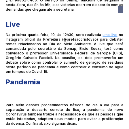
(79) 99802-7403. O serviço da Semap funciona de segunda a
sexta-feira, das 8h às 16h, e as vistorias ocorrem de acordo com as
demandas que chegam até a secretaria.
Live
Na próxima quarta-feira, 10, às 12h30, será realizada
uma live
no
Instagram oficial da Prefeitura (@prefsaocristovao) para debater
temas relacionados ao Dia do Meio Ambiente. A live que será
comandada pelo secretário da Semap, Elísio Souza, terá como
convidado o professor Universidade Federal de Sergipe (UFS),
Gregório Guirado Faccioli. Na ocasião, os dois promoverão um
debate sobre como controlar o aumento de geração de resíduos
neste período de pandemia e como controlar o consumo de água
em tempos de Covid-19.
Pandemia
Para além desses procedimentos básicos do dia a dia para a
separação e descarte correto do lixo, a pandemia do novo
Coronavírus também trouxe a necessidade de que as pessoas que
estão infectadas, adaptem seus modos para evitar a proliferação
da doença. Confira abaixo algumas dicas: