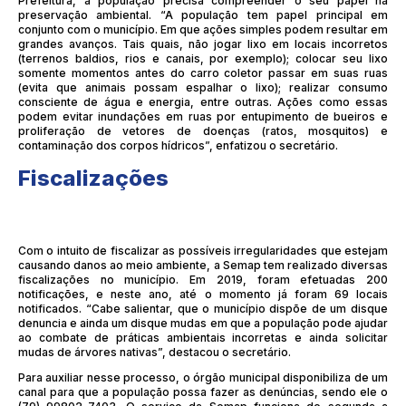
Prefeitura, a população precisa compreender o seu papel na
preservação ambiental. “A população tem papel principal em
conjunto com o município. Em que ações simples podem resultar em
grandes avanços. Tais quais, não jogar lixo em locais incorretos
(terrenos baldios, rios e canais, por exemplo); colocar seu lixo
somente momentos antes do carro coletor passar em suas ruas
(evita que animais possam espalhar o lixo); realizar consumo
consciente de água e energia, entre outras. Ações como essas
podem evitar inundações em ruas por entupimento de bueiros e
proliferação de vetores de doenças (ratos, mosquitos) e
contaminação dos corpos hídricos”, enfatizou o secretário.
Fiscalizações
Com o intuito de fiscalizar as possíveis irregularidades que estejam
causando danos ao meio ambiente, a Semap tem realizado diversas
fiscalizações no município. Em 2019, foram efetuadas 200
notificações, e neste ano, até o momento já foram 69 locais
notificados. “Cabe salientar, que o município dispõe de um disque
denuncia e ainda um disque mudas em que a população pode ajudar
ao combate de práticas ambientais incorretas e ainda solicitar
mudas de árvores nativas”, destacou o secretário.
Para auxiliar nesse processo, o órgão municipal disponibiliza de um
canal para que a população possa fazer as denúncias, sendo ele o