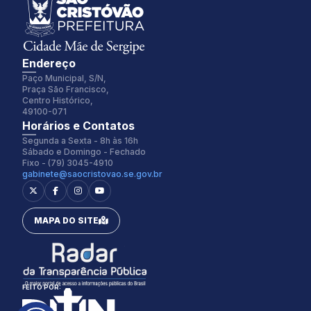
Endereço
Paço Municipal, S/N,
Praça São Francisco,
Centro Histórico,
49100-071
Fonte:
Tamanho Fonte:
Horários e Contatos
Inter
100%
Segunda a Sexta - 8h às 16h
Sábado e Domingo - Fechado
Fixo - (79) 3045-4910
gabinete@saocristovao.se.gov.br
Espaçamento Fonte:
Alterar Cursor:
0px
Pequeno
MAPA DO SITE
Alterar Tema:
Restaurar
Claro
FEITO POR: