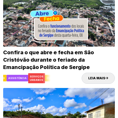
Confira o que abre e fecha em São
Cristóvão durante o feriado da
Emancipação Política de Sergipe
SERVIÇOS
LEIA MAIS
TO
ASSISTÊNCIA
CULTURA
SAÚDE
DESENVOLVIMENTO
ASSISTÊNC
URBANOS