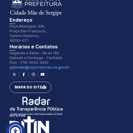
Endereço
Paço Municipal, S/N,
Praça São Francisco,
Centro Histórico,
49100-071
Fonte:
Tamanho Fonte:
Horários e Contatos
Inter
100%
Segunda a Sexta - 8h às 16h
Sábado e Domingo - Fechado
Fixo - (79) 3045-4910
gabinete@saocristovao.se.gov.br
Espaçamento Fonte:
Alterar Cursor:
0px
Pequeno
MAPA DO SITE
Alterar Tema:
Restaurar
Claro
FEITO POR: