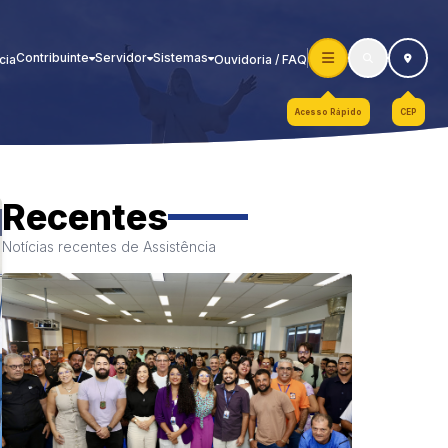
Contribuinte
Servidor
Sistemas
cia
Ouvidoria / FAQ
Acesso Rápido
CEP
Recentes
Notícias recentes de Assistência