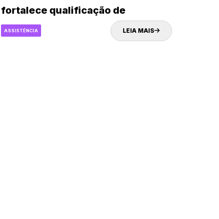
fortalece qualificação de
mulheres da Ingazeira
LEIA MAIS
ASSISTÊNCIA