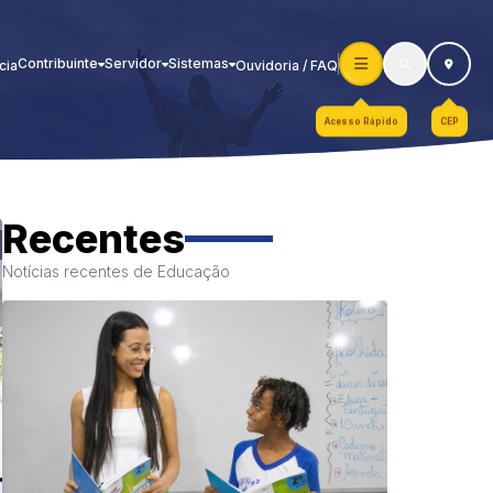
Contribuinte
Servidor
Sistemas
cia
Ouvidoria / FAQ
Acesso Rápido
CEP
Recentes
Notícias recentes de Educação