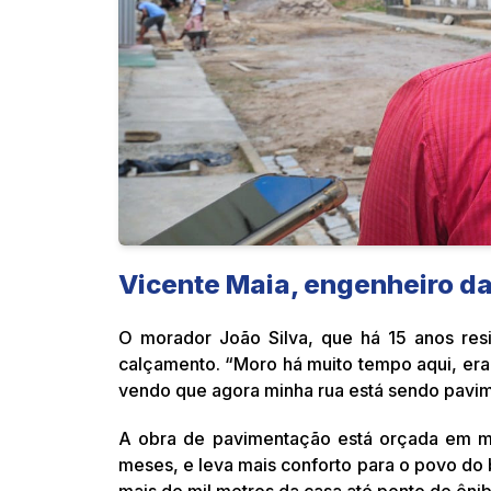
Vicente Maia, engenheiro d
O morador João Silva, que há 15 anos res
calçamento. “Moro há muito tempo aqui, era 
vendo que agora minha rua está sendo pavim
A obra de pavimentação está orçada em m
meses, e leva mais conforto para o povo do b
mais de mil metros da casa até ponto de ôni