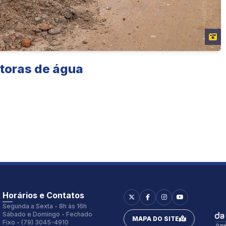
etoras de água
Horários e Contatos
Segunda a Sexta - 8h às 16h
Sábado e Domingo - Fechado
MAPA DO SITE
Fixo - (79) 3045-4910