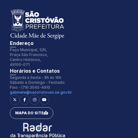
Endereço
Paço Municipal, S/N,
Praça São Francisco,
Centro Histórico,
49100-071
Fonte:
Tamanho Fonte:
Horários e Contatos
Inter
100%
Segunda a Sexta - 8h às 16h
Sábado e Domingo - Fechado
Fixo - (79) 3045-4910
gabinete@saocristovao.se.gov.br
Espaçamento Fonte:
Alterar Cursor:
0px
Pequeno
MAPA DO SITE
Alterar Tema:
Restaurar
Claro