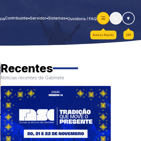
Contribuinte
Servidor
Sistemas
cia
Ouvidoria / FAQ
Acesso Rápido
CEP
Recentes
Notícias recentes de Gabinete