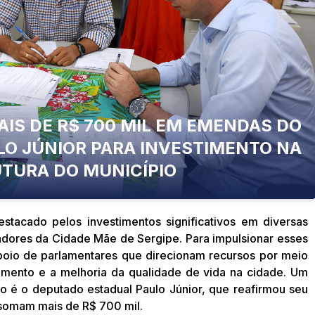
IS DE R$ 700 MIL EM EMENDAS DO
GABINE
O JÚNIOR PARA INVESTIMENTO NA
TURA DO MUNICÍPIO
stacado pelos investimentos significativos em diversas
adores da Cidade Mãe de Sergipe. Para impulsionar esses
poio de parlamentares que direcionam recursos por meio
mento e a melhoria da qualidade de vida na cidade. Um
o é o deputado estadual Paulo Júnior, que reafirmou seu
somam mais de R$ 700 mil.