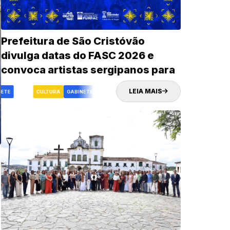
Prefeitura de São Cristóvão
divulga datas do FASC 2026 e
convoca artistas sergipanos para
credenciamento
LEIA MAIS
TE
FASC
CULTURA
GABINETE
FASC
CULTURA