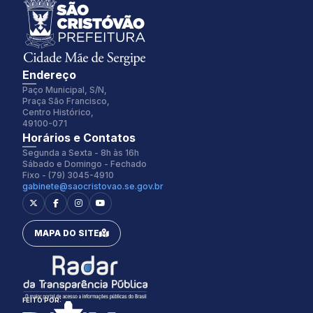
Endereço
Paço Municipal, S/N,
Praça São Francisco,
Centro Histórico,
49100-071
Fonte:
Tamanho Fonte:
Horários e Contatos
Inter
100%
Segunda a Sexta - 8h às 16h
Sábado e Domingo - Fechado
Fixo - (79) 3045-4910
gabinete@saocristovao.se.gov.br
Espaçamento Fonte:
Alterar Cursor:
0px
Pequeno
MAPA DO SITE
Alterar Tema:
Restaurar
Claro
FEITO POR: