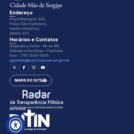
Endereço
Paço Municipal, S/N,
Praça São Francisco,
Centro Histórico,
49100-071
Fonte:
Tamanho Fonte:
Horários e Contatos
Inter
100%
Segunda a Sexta - 8h às 16h
Sábado e Domingo - Fechado
Fixo - (79) 3045-4910
gabinete@saocristovao.se.gov.br
Espaçamento Fonte:
Alterar Cursor:
0px
Pequeno
MAPA DO SITE
Alterar Tema:
Restaurar
Claro
FEITO POR: