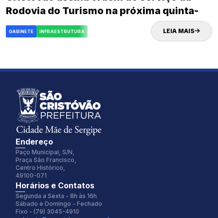
Rodovia do Turismo na próxima quinta-
feira (02)
LEIA MAIS
GABINETE
INFRAESTRUTURA
Endereço
Paço Municipal, S/N,
Praça São Francisco,
Centro Histórico,
49100-071
Fonte:
Tamanho Fonte:
Horários e Contatos
Inter
100%
Segunda a Sexta - 8h às 16h
Sábado e Domingo - Fechado
Fixo - (79) 3045-4910