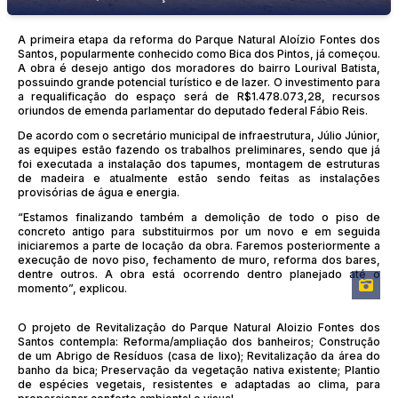
A primeira etapa da reforma do Parque Natural Aloízio Fontes dos
Santos, popularmente conhecido como Bica dos Pintos, já começou.
A obra é desejo antigo dos moradores do bairro Lourival Batista,
possuindo grande potencial turístico e de lazer. O investimento para
a requalificação do espaço será de R$1.478.073,28, recursos
oriundos de emenda parlamentar do deputado federal Fábio Reis.
De acordo com o secretário municipal de infraestrutura, Júlio Júnior,
as equipes estão fazendo os trabalhos preliminares, sendo que já
foi executada a instalação dos tapumes, montagem de estruturas
de madeira e atualmente estão sendo feitas as instalações
provisórias de água e energia.
“Estamos finalizando também a demolição de todo o piso de
concreto antigo para substituirmos por um novo e em seguida
iniciaremos a parte de locação da obra. Faremos posteriormente a
execução de novo piso, fechamento de muro, reforma dos bares,
dentre outros. A obra está ocorrendo dentro planejado até o
momento”, explicou.
O projeto de Revitalização do Parque Natural Aloizio Fontes dos
Santos contempla: Reforma/ampliação dos banheiros; Construção
de um Abrigo de Resíduos (casa de lixo); Revitalização da área do
banho da bica; Preservação da vegetação nativa existente; Plantio
de espécies vegetais, resistentes e adaptadas ao clima, para