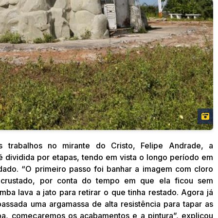
 trabalhos no mirante do Cristo, Felipe Andrade, a
 dividida por etapas, tendo em vista o longo período em
ado. “O primeiro passo foi banhar a imagem com cloro
ncrustado, por conta do tempo em que ela ficou sem
a lava a jato para retirar o que tinha restado. Agora já
passada uma argamassa de alta resistência para tapar as
tapa, começaremos os acabamentos e a pintura”, explicou