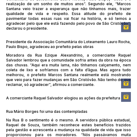
realização de um sonho de muitos anos”. Segundo ele, “Marcos
Santana veio trazer a esperança que não tínhamos mais, trazer
qualidade de vida e respeito. Essa atitude do prefeito de
pavimentar todas essas ruas vai ficar na história, e só temos a
agradecer pelo que ele está fazendo pelo povo de São Cristóvão”,
declarou o presidente.
Presidente da Associação Comunitária do Loteamento Lauro Rocha,
Paulo Bispo, agradeceu ao prefeito pelas obras
Moradora da Rua Ezique Alexandrino, a comerciante Raquel
Salvador lembrou que a comunidade sofria antes da obra na época
das chuvas. “Aqui era muita lama, não tínhamos calçamento, nem
coleta de lixo e sofríamos com a falta d’água. Mas agora tudo
melhorou, o prefeito Marcos Santana realmente está mostrando
que veio para fazer mudanças em São Cristóvão. Não tenho do que
reclamar, só agradecer”, afirmou a comerciante.
A comerciante Raquel Salvador elogiou as ações da prefeitura
Rua Mário Borges foi uma das contempladas
Na Rua B o sentimento é o mesmo. A servidora pública estadual,
Raquel de Souza, também reconhece estes benefícios trazidos
pela gestão e acrescenta a mudança na qualidade de vida que isso
proporcionou para os moradores. “Nós passávamos muita