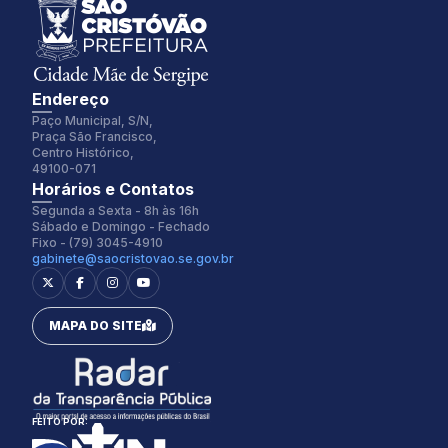
Endereço
Paço Municipal, S/N,
Praça São Francisco,
Centro Histórico,
49100-071
Fonte:
Tamanho Fonte:
Horários e Contatos
Inter
100%
Segunda a Sexta - 8h às 16h
Sábado e Domingo - Fechado
Fixo - (79) 3045-4910
gabinete@saocristovao.se.gov.br
Espaçamento Fonte:
Alterar Cursor:
0px
Pequeno
MAPA DO SITE
Alterar Tema:
Restaurar
Claro
FEITO POR: