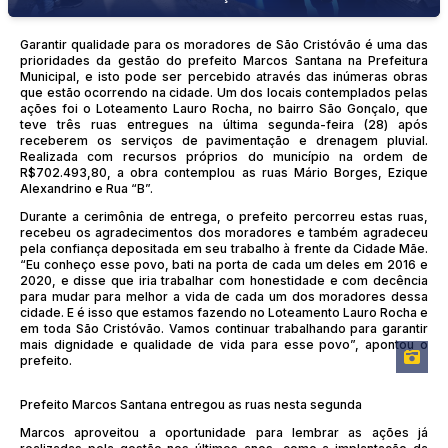
Garantir qualidade para os moradores de São Cristóvão é uma das
prioridades da gestão do prefeito Marcos Santana na Prefeitura
Municipal, e isto pode ser percebido através das inúmeras obras
que estão ocorrendo na cidade. Um dos locais contemplados pelas
ações foi o Loteamento Lauro Rocha, no bairro São Gonçalo, que
teve três ruas entregues na última segunda-feira (28) após
receberem os serviços de pavimentação e drenagem pluvial.
Realizada com recursos próprios do município na ordem de
R$702.493,80, a obra contemplou as ruas Mário Borges, Ezique
Alexandrino e Rua “B”.
Durante a cerimônia de entrega, o prefeito percorreu estas ruas,
recebeu os agradecimentos dos moradores e também agradeceu
pela confiança depositada em seu trabalho à frente da Cidade Mãe.
“Eu conheço esse povo, bati na porta de cada um deles em 2016 e
2020, e disse que iria trabalhar com honestidade e com decência
para mudar para melhor a vida de cada um dos moradores dessa
cidade. E é isso que estamos fazendo no Loteamento Lauro Rocha e
em toda São Cristóvão. Vamos continuar trabalhando para garantir
mais dignidade e qualidade de vida para esse povo”, apontou o
prefeito.
Prefeito Marcos Santana entregou as ruas nesta segunda
Marcos aproveitou a oportunidade para lembrar as ações já