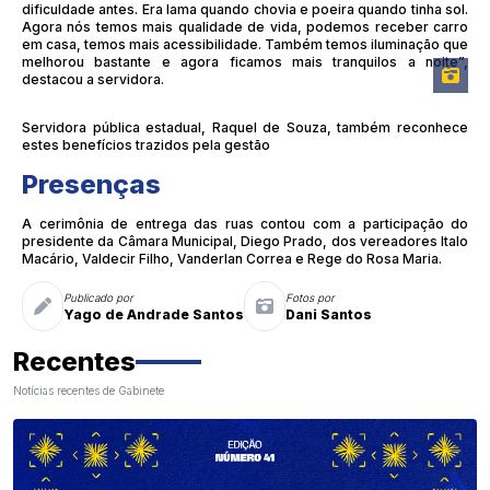
dificuldade antes. Era lama quando chovia e poeira quando tinha sol.
Agora nós temos mais qualidade de vida, podemos receber carro
em casa, temos mais acessibilidade. Também temos iluminação que
melhorou bastante e agora ficamos mais tranquilos a noite”,
destacou a servidora.
Servidora pública estadual, Raquel de Souza, também reconhece
estes benefícios trazidos pela gestão
Presenças
A cerimônia de entrega das ruas contou com a participação do
presidente da Câmara Municipal, Diego Prado, dos vereadores Italo
Macário, Valdecir Filho, Vanderlan Correa e Rege do Rosa Maria.
Publicado por
Fotos por
Yago de Andrade Santos
Dani Santos
Recentes
Notícias recentes de Gabinete