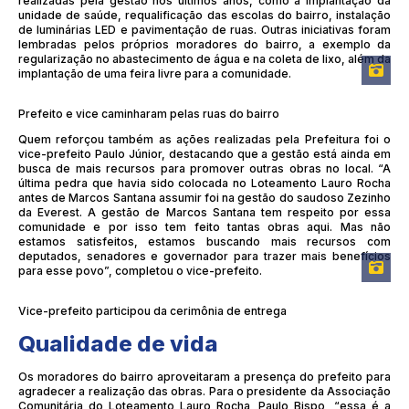
realizadas pela gestão nos últimos anos, como a implantação da
unidade de saúde, requalificação das escolas do bairro, instalação
de luminárias LED e pavimentação de ruas. Outras iniciativas foram
lembradas pelos próprios moradores do bairro, a exemplo da
regularização no abastecimento de água e na coleta de lixo, além da
implantação de uma feira livre para a comunidade.
Prefeito e vice caminharam pelas ruas do bairro
Quem reforçou também as ações realizadas pela Prefeitura foi o
vice-prefeito Paulo Júnior, destacando que a gestão está ainda em
busca de mais recursos para promover outras obras no local. “A
última pedra que havia sido colocada no Loteamento Lauro Rocha
antes de Marcos Santana assumir foi na gestão do saudoso Zezinho
da Everest. A gestão de Marcos Santana tem respeito por essa
comunidade e por isso tem feito tantas obras aqui. Mas não
estamos satisfeitos, estamos buscando mais recursos com
deputados, senadores e governador para trazer mais benefícios
para esse povo”, completou o vice-prefeito.
Vice-prefeito participou da cerimônia de entrega
Qualidade de vida
Os moradores do bairro aproveitaram a presença do prefeito para
agradecer a realização das obras. Para o presidente da Associação
Comunitária do Loteamento Lauro Rocha, Paulo Bispo, “essa é a