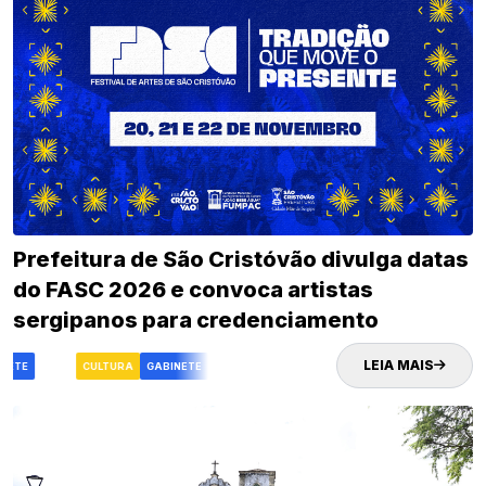
Prefeitura de São Cristóvão divulga datas
do FASC 2026 e convoca artistas
sergipanos para credenciamento
LEIA MAIS
NETE
FASC
CULTURA
GABINETE
FASC
CULTURA