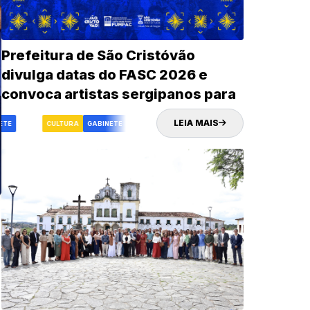
Prefeitura de São Cristóvão
divulga datas do FASC 2026 e
convoca artistas sergipanos para
credenciamento
LEIA MAIS
E
FASC
CULTURA
GABINETE
FASC
CULTURA