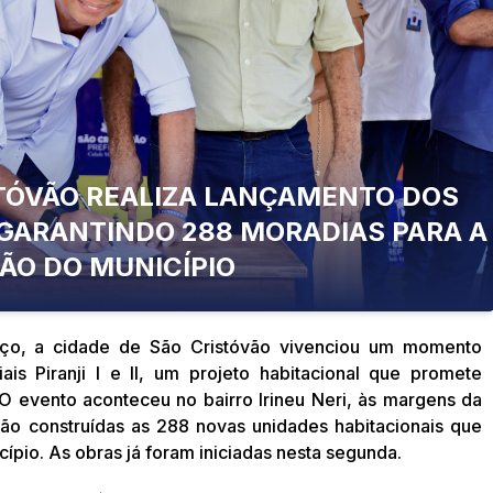
STÓVÃO REALIZA LANÇAMENTO DOS
GABINET
II, GARANTINDO 288 MORADIAS PARA A
ÃO DO MUNICÍPIO
rço, a cidade de São Cristóvão vivenciou um momento
is Piranji I e II, um projeto habitacional que promete
 O evento aconteceu no bairro Irineu Neri, às margens da
rão construídas as 288 novas unidades habitacionais que
cípio. As obras já foram iniciadas nesta segunda.