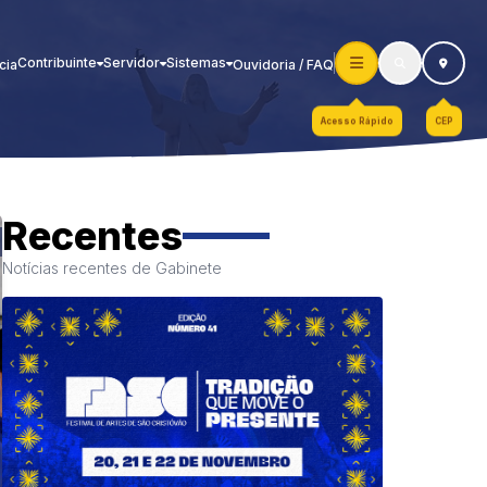
Contribuinte
Servidor
Sistemas
cia
Ouvidoria / FAQ
Acesso Rápido
CEP
Recentes
Notícias recentes de Gabinete