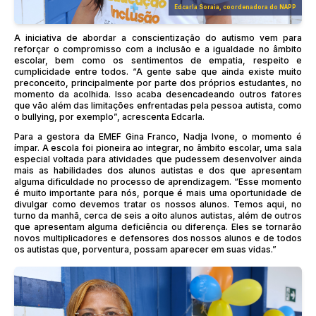
Edcarla Soraia, coordenadora do NAPP
A iniciativa de abordar a conscientização do autismo vem para
reforçar o compromisso com a inclusão e a igualdade no âmbito
escolar, bem como os sentimentos de empatia, respeito e
cumplicidade entre todos. “A gente sabe que ainda existe muito
preconceito, principalmente por parte dos próprios estudantes, no
momento da acolhida. Isso acaba desencadeando outros fatores
que vão além das limitações enfrentadas pela pessoa autista, como
o bullying, por exemplo”, acrescenta Edcarla.
Para a gestora da EMEF Gina Franco, Nadja Ivone, o momento é
ímpar. A escola foi pioneira ao integrar, no âmbito escolar, uma sala
especial voltada para atividades que pudessem desenvolver ainda
mais as habilidades dos alunos autistas e dos que apresentam
alguma dificuldade no processo de aprendizagem. “Esse momento
é muito importante para nós, porque é mais uma oportunidade de
divulgar como devemos tratar os nossos alunos. Temos aqui, no
turno da manhã, cerca de seis a oito alunos autistas, além de outros
que apresentam alguma deficiência ou diferença. Eles se tornarão
novos multiplicadores e defensores dos nossos alunos e de todos
os autistas que, porventura, possam aparecer em suas vidas.”