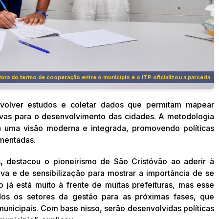
tura do termo de cooperação entre o município e o ITP oficializou a parceria
nvolver estudos e coletar dados que permitam mapear
tivas para o desenvolvimento das cidades. A metodologia
 a uma visão moderna e integrada, promovendo políticas
amentadas.
, destacou o pioneirismo de São Cristóvão ao aderir à
iva e de sensibilização para mostrar a importância de se
 já está muito à frente de muitas prefeituras, mas esse
dos os setores da gestão para as próximas fases, que
municipais. Com base nisso, serão desenvolvidas políticas