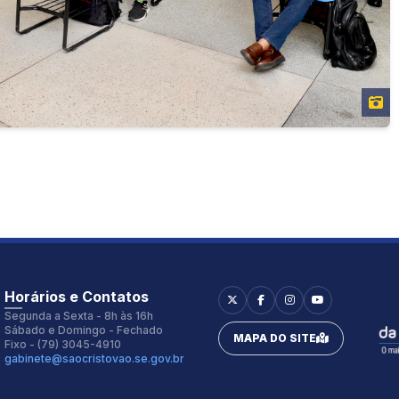
Horários e Contatos
Segunda a Sexta - 8h às 16h
Sábado e Domingo - Fechado
MAPA DO SITE
Fixo - (79) 3045-4910
gabinete@saocristovao.se.gov.br