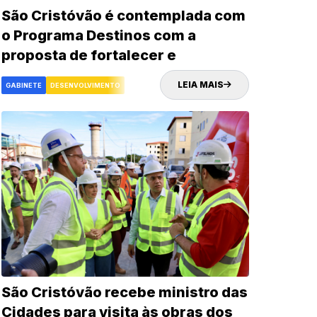
São Cristóvão é contemplada com
o Programa Destinos com a
proposta de fortalecer e
impulsionar o turismo e
LEIA MAIS
GABINETE
DESENVOLVIMENTO
desenvolvimento econômico da
cidade
São Cristóvão recebe ministro das
Cidades para visita às obras dos