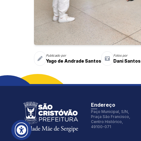
Fonte:
Tamanho Fonte:
Inter
100%
Publicado por
Fotos por
Yago de Andrade Santos
Dani Santos
Espaçamento Fonte:
Alterar Cursor:
0px
Pequeno
Alterar Tema:
Restaurar
Claro
Endereço
Paço Municipal, S/N,
Praça São Francisco,
Centro Histórico,
49100-071