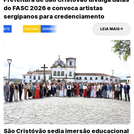
do FASC 2026 e convoca artistas
sergipanos para credenciamento
LEIA MAIS
INETE
FASC
CULTURA
GABINETE
FASC
CULTURA
São Cristóvão sedia imersão educacional