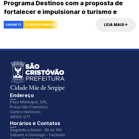
Programa Destinos com a proposta de
fortalecer e impulsionar o turismo e
desenvolvimento econômico da cidade
LEIA MAIS
GABINETE
DESENVOLVIMENTO
Endereço
Paço Municipal, S/N,
Praça São Francisco,
Centro Histórico,
49100-071
Fonte:
Tamanho Fonte:
Horários e Contatos
Inter
100%
Segunda a Sexta - 8h às 16h
Sábado e Domingo - Fechado