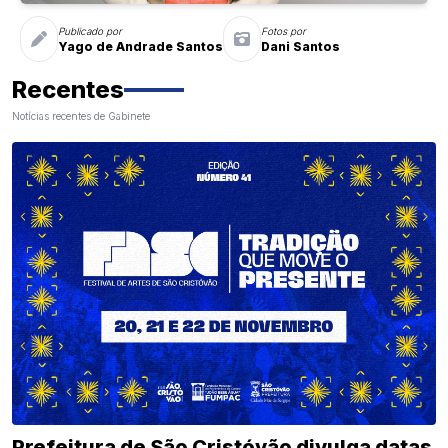
Publicado por
Fotos por
Yago de Andrade Santos
Dani Santos
Recentes
Notícias recentes de Gabinete
Prefeitura de São Cristóvão divulga datas