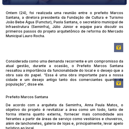
Ontem (24), foi realizada uma reunião entre o prefeito Marcos
Santana, a diretora presidenta da Fundação de Cultura e Turismo
João Bebe Água (Fumctur), Paola Santana, o secretário municipal de
Infraestrutura (Seminfra), Júlio Júnior e equipe para discutir os
primeiros passos do projeto arquitetônico de reforma do Mercado
Municipal Lauro Rocha.
Considerada como uma demanda recorrente e um compromisso da
atual gestão, durante a ocasião, o Prefeito Marcos Santana
ressaltou a importância da funcionalidade do local e o desejo que a
obra saia do papel. “Essa é uma obra importante para a nossa
cidade e um desejo antigo tanto dos comerciantes quanto da
população”, disse ele.
Prefeito Marcos Santana
De acordo com a arquiteta da Seminfra, Anna Paula Matos, o
objetivo do projeto é revitalizar a área como um todo, tanto de
forma interna quanto externa, fornecer mais comodidade aos
feirantes a partir de áreas de serviço como vestiários e chuveiros,
além de lanchonetes, galeria de lojas e, principalmente, levar apelo
turístico ao local.