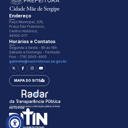
Endereço
Paço Municipal, S/N,
Praça São Francisco,
Centro Histórico,
49100-071
Fonte:
Tamanho Fonte:
Horários e Contatos
Inter
100%
Segunda a Sexta - 8h às 16h
Sábado e Domingo - Fechado
Fixo - (79) 3045-4910
gabinete@saocristovao.se.gov.br
Espaçamento Fonte:
Alterar Cursor:
0px
Pequeno
MAPA DO SITE
Alterar Tema:
Restaurar
Claro
FEITO POR: