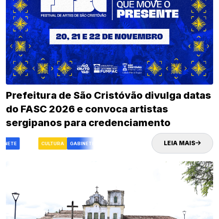
Prefeitura de São Cristóvão divulga datas
do FASC 2026 e convoca artistas
sergipanos para credenciamento
LEIA MAIS
INETE
FASC
CULTURA
GABINETE
FASC
CULTURA