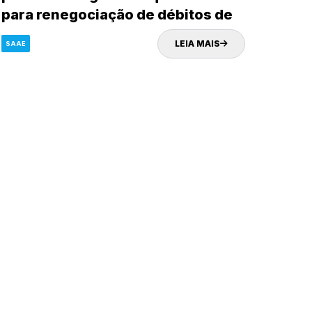
para renegociação de débitos de
consumidores inadimplentes
LEIA MAIS
SAAE