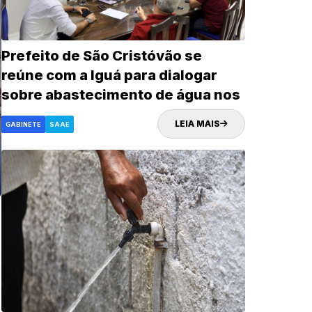
Prefeito de São Cristóvão se
reúne com a Iguá para dialogar
sobre abastecimento de água nos
povoados do município
LEIA MAIS
GABINETE
SAAE