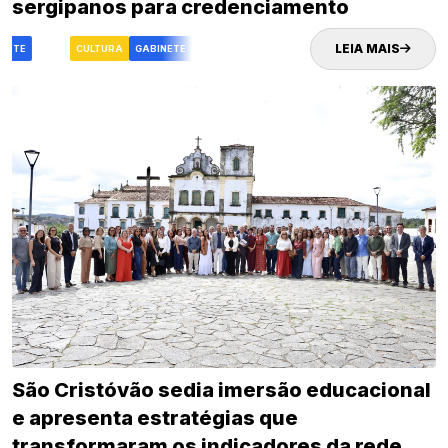
sergipanos para credenciamento
LEIA MAIS
NETE
FASC
CULTURA
GABINETE
FASC
CULTURA
São Cristóvão sedia imersão educacional
e apresenta estratégias que
transformaram os indicadores da rede