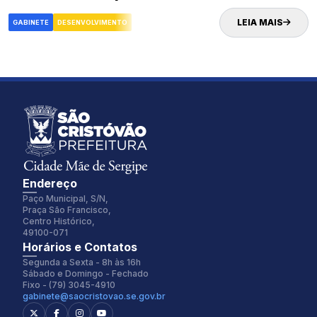
desenvolvimento econômico da cidade
LEIA MAIS
GABINETE
DESENVOLVIMENTO
Endereço
Paço Municipal, S/N,
Praça São Francisco,
Centro Histórico,
49100-071
Fonte:
Tamanho Fonte:
Horários e Contatos
Inter
100%
Segunda a Sexta - 8h às 16h
Sábado e Domingo - Fechado
Fixo - (79) 3045-4910
gabinete@saocristovao.se.gov.br
Espaçamento Fonte:
Alterar Cursor:
0px
Pequeno