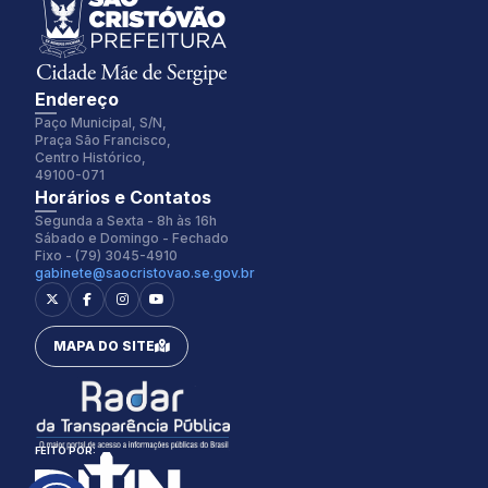
Endereço
Paço Municipal, S/N,
Praça São Francisco,
Centro Histórico,
49100-071
Fonte:
Tamanho Fonte:
Horários e Contatos
Inter
100%
Segunda a Sexta - 8h às 16h
Sábado e Domingo - Fechado
Fixo - (79) 3045-4910
gabinete@saocristovao.se.gov.br
Espaçamento Fonte:
Alterar Cursor:
0px
Pequeno
MAPA DO SITE
Alterar Tema:
Restaurar
Claro
FEITO POR: