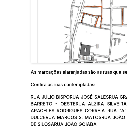
As marcações alaranjadas são as ruas que s
Confira as ruas contempladas:
RUA JÚLIO BISPORUA JOSÉ SALESRUA GR
BARRETO - OESTERUA ALZIRA SILVE
ARACELES RODRIGUES CORREIA RUA "A"
DULCERUA MARCOS S. MATOSRUA JOÃO
Fonte:
Tamanho Fonte:
DE SILOSARUA JOÃO GOIABA
Inter
100%