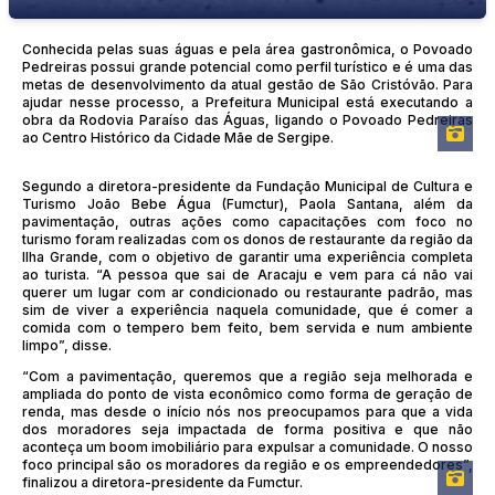
Conhecida pelas suas águas e pela área gastronômica, o Povoado
Pedreiras possui grande potencial como perfil turístico e é uma das
metas de desenvolvimento da atual gestão de São Cristóvão. Para
ajudar nesse processo, a Prefeitura Municipal está executando a
obra da Rodovia Paraíso das Águas, ligando o Povoado Pedreiras
ao Centro Histórico da Cidade Mãe de Sergipe.
Segundo a diretora-presidente da Fundação Municipal de Cultura e
Turismo João Bebe Água (Fumctur), Paola Santana, além da
pavimentação, outras ações como capacitações com foco no
turismo foram realizadas com os donos de restaurante da região da
Ilha Grande, com o objetivo de garantir uma experiência completa
ao turista. “A pessoa que sai de Aracaju e vem para cá não vai
querer um lugar com ar condicionado ou restaurante padrão, mas
sim de viver a experiência naquela comunidade, que é comer a
comida com o tempero bem feito, bem servida e num ambiente
limpo”, disse.
“Com a pavimentação, queremos que a região seja melhorada e
ampliada do ponto de vista econômico como forma de geração de
renda, mas desde o início nós nos preocupamos para que a vida
dos moradores seja impactada de forma positiva e que não
aconteça um boom imobiliário para expulsar a comunidade. O nosso
foco principal são os moradores da região e os empreendedores”,
finalizou a diretora-presidente da Fumctur.