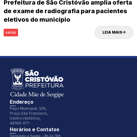
Prefeitura de São Cristóvão amplia oferta
de exame de radiografia para pacientes
eletivos do município
LEIA MAIS
SAÚDE
Endereço
Paço Municipal, S/N,
Praça São Francisco,
Centro Histórico,
49100-071
Fonte:
Tamanho Fonte:
Horários e Contatos
Inter
100%
Segunda a Sexta - 8h às 16h