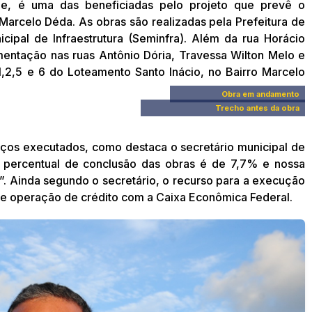
le, é uma das beneficiadas pelo projeto que prevê o
Marcelo Déda. As obras são realizadas pela Prefeitura de
cipal de Infraestrutura (Seminfra). Além da rua Horácio
mentação nas ruas Antônio Dória, Travessa Wilton Melo e
1,2,5 e 6 do Loteamento Santo Inácio, no Bairro Marcelo
Obra em andamento
Trecho antes da obra
ços executados, como destaca o secretário municipal de
“O percentual de conclusão das obras é de 7,7% e nossa
o”. Ainda segundo o secretário, o recurso para a execução
 de operação de crédito com a Caixa Econômica Federal.