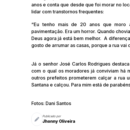
anos e conta que desde que foi morar no loca
lidar com transtornos frequentes:
“Eu tenho mais de 20 anos que moro aq
pavimentação. Era um horror. Quando chovia t
Deus agora já está bem melhor. A diferença
gosto de arrumar as casas, porque a rua vai co
Já o senhor José Carlos Rodrigues destaca 
com o qual os moradores já conviviam há m
outros prefeitos prometerem calçar a rua 
Santana e calçou. Para mim está de parabéns. 
Fonte:
Tamanho Fonte:
Fotos: Dani Santos
Inter
100%
Publicado por
Jhonny Oliveira
Espaçamento Fonte:
Alterar Cursor: