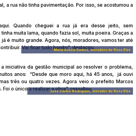
l, a rua não tinha pavimentação. Por isso, se acostumou a
ui. Quando cheguei a rua já era desse jeito, sem
inha muita lama, quando fazia sol, muita poeira. Graças a
 já é muito grande. Agora, nós, moradores, vamos ter até
ntribuir. Vai ficar tudo bonito”, destacou.
Maria Acácia Santos, moradora do Rosa Elze
a iniciativa da gestão municipal ao resolver o problema,
uitos anos: “Desde que moro aqui, há 45 anos, já ouvi
umas três ou quatro vezes. Agora veio o prefeito Marcos
Foi o único a realizar a obra”, ressaltou.
José Carlos Rodrigues, morador do Rosa Elze