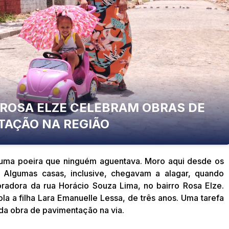
ROSA ELZE CELEBRAM OBRAS DE
TAÇÃO NA REGIÃO
o uma poeira que ninguém aguentava. Moro aqui desde os
. Algumas casas, inclusive, chegavam a alagar, quando
oradora da rua Horácio Souza Lima, no bairro Rosa Elze.
ola a filha Lara Emanuelle Lessa, de três anos. Uma tarefa
s da obra de pavimentação na via.