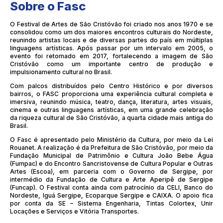
Sobre o Fasc
O Festival de Artes de São Cristóvão foi criado nos anos 1970 e se
consolidou como um dos maiores encontros culturais do Nordeste,
reunindo artistas locais e de diversas partes do país em múltiplas
linguagens artísticas. Após passar por um intervalo em 2005, o
evento foi retomado em 2017, fortalecendo a imagem de São
Cristóvão como um importante centro de produção e
impulsionamento cultural no Brasil.
Com palcos distribuídos pelo Centro Histórico e por diversos
bairros, o FASC proporciona uma experiência cultural completa e
imersiva, reunindo música, teatro, dança, literatura, artes visuais,
cinema e outras linguagens artísticas, em uma grande celebração
da riqueza cultural de São Cristóvão, a quarta cidade mais antiga do
Brasil.
O Fasc é apresentado pelo Ministério da Cultura, por meio da Lei
Rouanet. A realização é da Prefeitura de São Cristóvão, por meio da
Fundação Municipal de Patrimônio e Cultura João Bebe Água
(Fumpac) e do Encontro Sancristovense de Cultura Popular e Outras
Artes (Escoa), em parceria com o Governo de Sergipe, por
intermédio da Fundação de Cultura e Arte Aperipê de Sergipe
(Funcap). O Festival conta ainda com patrocínio da CELI, Banco do
Nordeste, Iguá Sergipe, Ecoparque Sergipe e CAIXA. O apoio fica
por conta da SE – Sistema Engenharia, Tintas Colortex, Unir
Locações e Serviços e Vitória Transportes.