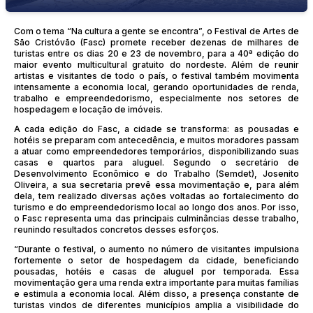
Com o tema “Na cultura a gente se encontra”, o Festival de Artes de
São Cristóvão (Fasc) promete receber dezenas de milhares de
turistas entre os dias 20 e 23 de novembro, para a 40ª edição do
maior evento multicultural gratuito do nordeste. Além de reunir
artistas e visitantes de todo o país, o festival também movimenta
intensamente a economia local, gerando oportunidades de renda,
trabalho e empreendedorismo, especialmente nos setores de
hospedagem e locação de imóveis.
A cada edição do Fasc, a cidade se transforma: as pousadas e
hotéis se preparam com antecedência, e muitos moradores passam
a atuar como empreendedores temporários, disponibilizando suas
casas e quartos para aluguel. Segundo o secretário de
Desenvolvimento Econômico e do Trabalho (Semdet), Josenito
Oliveira, a sua secretaria prevê essa movimentação e, para além
dela, tem realizado diversas ações voltadas ao fortalecimento do
turismo e do empreendedorismo local ao longo dos anos. Por isso,
o Fasc representa uma das principais culminâncias desse trabalho,
reunindo resultados concretos desses esforços.
“Durante o festival, o aumento no número de visitantes impulsiona
fortemente o setor de hospedagem da cidade, beneficiando
pousadas, hotéis e casas de aluguel por temporada. Essa
movimentação gera uma renda extra importante para muitas famílias
e estimula a economia local. Além disso, a presença constante de
turistas vindos de diferentes municípios amplia a visibilidade do