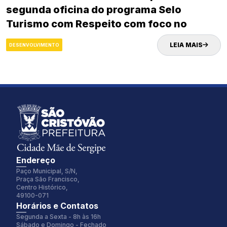
segunda oficina do programa Selo
Turismo com Respeito com foco no
letramento racial no turismo
LEIA MAIS
DESENVOLVIMENTO
Endereço
Paço Municipal, S/N,
Praça São Francisco,
Centro Histórico,
49100-071
Fonte:
Tamanho Fonte:
Horários e Contatos
Inter
100%
Segunda a Sexta - 8h às 16h
Sábado e Domingo - Fechado