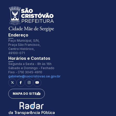
Endereço
Paço Municipal, S/N,
Praça São Francisco,
Centro Histórico,
49100-071
Fonte:
Tamanho Fonte:
Horários e Contatos
Inter
100%
Segunda a Sexta - 8h às 16h
Sábado e Domingo - Fechado
Fixo - (79) 3045-4910
gabinete@saocristovao.se.gov.br
Espaçamento Fonte:
Alterar Cursor:
0px
Pequeno
MAPA DO SITE
Alterar Tema:
Restaurar
Claro