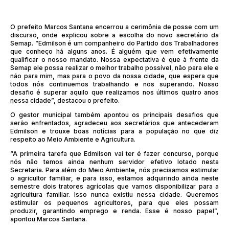
O prefeito Marcos Santana encerrou a cerimônia de posse com um
discurso, onde explicou sobre a escolha do novo secretário da
Semap. “Edmilson é um companheiro do Partido dos Trabalhadores
que conheço há alguns anos. É alguém que vem efetivamente
qualificar o nosso mandato. Nossa expectativa é que à frente da
Semap ele possa realizar o melhor trabalho possível, não para ele e
não para mim, mas para o povo da nossa cidade, que espera que
todos nós continuemos trabalhando e nos superando. Nosso
desafio é superar aquilo que realizamos nos últimos quatro anos
nessa cidade”, destacou o prefeito.
O gestor municipal também apontou os principais desafios que
serão enfrentados, agradeceu aos secretários que antecederam
Edmilson e trouxe boas notícias para a população no que diz
respeito ao Meio Ambiente e Agricultura.
“A primeira tarefa que Edmilson vai ter é fazer concurso, porque
nós não temos ainda nenhum servidor efetivo lotado nesta
Secretaria. Para além do Meio Ambiente, nós precisamos estimular
o agricultor familiar, e para isso, estamos adquirindo ainda neste
semestre dois tratores agrícolas que vamos disponibilizar para a
agricultura familiar. Isso nunca existiu nessa cidade. Queremos
estimular os pequenos agricultores, para que eles possam
produzir, garantindo emprego e renda. Esse é nosso papel”,
apontou Marcos Santana.