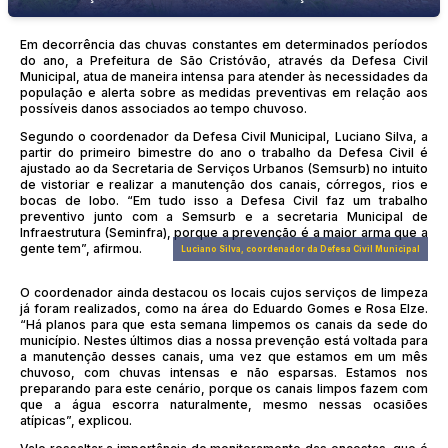
Em decorrência das chuvas constantes em determinados períodos
do ano, a Prefeitura de São Cristóvão, através da Defesa Civil
Municipal, atua de maneira intensa para atender às necessidades da
população e alerta sobre as medidas preventivas em relação aos
possíveis danos associados ao tempo chuvoso.
Segundo o coordenador da Defesa Civil Municipal, Luciano Silva, a
partir do primeiro bimestre do ano o trabalho da Defesa Civil é
ajustado ao da Secretaria de Serviços Urbanos (Semsurb) no intuito
de vistoriar e realizar a manutenção dos canais, córregos, rios e
bocas de lobo. “Em tudo isso a Defesa Civil faz um trabalho
preventivo junto com a Semsurb e a secretaria Municipal de
Infraestrutura (Seminfra), porque a prevenção é a maior arma que a
gente tem”, afirmou.
Luciano Silva, coordenador da Defesa Civil Municipal
O coordenador ainda destacou os locais cujos serviços de limpeza
já foram realizados, como na área do Eduardo Gomes e Rosa Elze.
“Há planos para que esta semana limpemos os canais da sede do
município. Nestes últimos dias a nossa prevenção está voltada para
a manutenção desses canais, uma vez que estamos em um mês
chuvoso, com chuvas intensas e não esparsas. Estamos nos
preparando para este cenário, porque os canais limpos fazem com
que a água escorra naturalmente, mesmo nessas ocasiões
atípicas”, explicou.