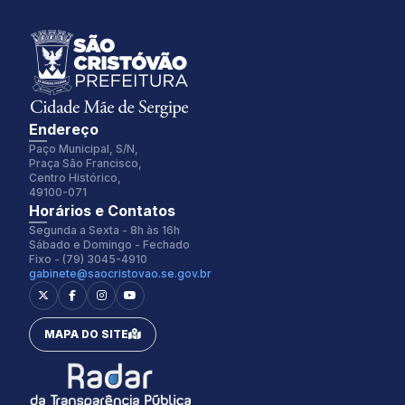
Endereço
Paço Municipal, S/N,
Praça São Francisco,
Centro Histórico,
49100-071
Fonte:
Tamanho Fonte:
Horários e Contatos
Inter
100%
Segunda a Sexta - 8h às 16h
Sábado e Domingo - Fechado
Fixo - (79) 3045-4910
gabinete@saocristovao.se.gov.br
Espaçamento Fonte:
Alterar Cursor:
0px
Pequeno
MAPA DO SITE
Alterar Tema:
Restaurar
Claro