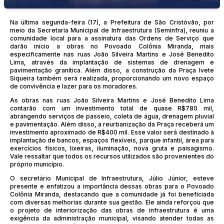
Na última segunda-feira (17), a Prefeitura de São Cristóvão, por
meio da Secretaria Municipal de Infraestrutura (Seminfra), reuniu a
comunidade local para a assinatura das Ordens de Serviço que
darão início a obras no Povoado Colônia Miranda, mais
especificamente nas ruas João Silveira Martins e José Benedito
Lima, através da implantação de sistemas de drenagem e
pavimentação granítica. Além disso, a construção da Praça Ivete
Siqueira também será realizada, proporcionando um novo espaço
de convivência e lazer para os moradores.
As obras nas ruas João Silveira Martins e José Benedito Lima
contarão com um investimento total de quase R$780 mil,
abrangendo serviços de passeio, coleta de água, drenagem pluvial
e pavimentação. Além disso, a reurbanização da Praça receberá um
investimento aproximado de R$400 mil. Esse valor será destinado à
implantação de bancos, espaços flexíveis, parque infantil, área para
exercícios físicos, lixeiras, iluminação, nova gruta e paisagismo.
Vale ressaltar que todos os recursos utilizados são provenientes do
próprio município.
O secretário Municipal de Infraestrutura, Júlio Júnior, esteve
presente e enfatizou a importância dessas obras para o Povoado
Colônia Miranda, destacando que a comunidade já foi beneficiada
com diversas melhorias durante sua gestão. Ele ainda reforçou que
o projeto de interiorização das obras de infraestrutura é uma
exigência da administração municipal, visando atender todas as