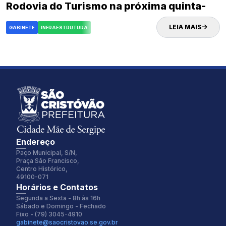
Rodovia do Turismo na próxima quinta-
feira (02)
LEIA MAIS
GABINETE
INFRAESTRUTURA
Endereço
Paço Municipal, S/N,
Praça São Francisco,
Centro Histórico,
49100-071
Fonte:
Tamanho Fonte:
Horários e Contatos
Inter
100%
Segunda a Sexta - 8h às 16h
Sábado e Domingo - Fechado
Fixo - (79) 3045-4910
gabinete@saocristovao.se.gov.br